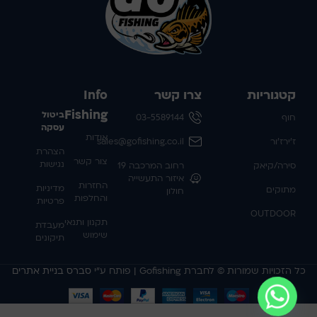
קטגוריות
צרו קשר
Info
Fishing
ביטול
חוף
03-5589144
עסקה
אודות
ז'ירז'ור
sales@gofishing.co.il
הצהרת
צור קשר
נגישות
סירה/קיאק
רחוב המרכבה 19
איזור התעשייה
החזרות
מדיניות
מתוקים
חולון
והחלפות
פרטיות
OUTDOOR
תקנון ותנאי
מעבדת
שימוש
תיקונים
כל הזכויות שמורות © לחברת Gofishing | פותח ע״י
סברס בניית אתרים