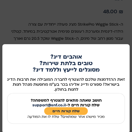
48.00
₪
ה-StrikePro Wiggle Stick מציג פעולה ייחודית עם צורה
הידרו-דינמית ומערכת רעשנים פנימית אטרקטיבית במיוחד. קטלני
עבור מגוון רחב של מינים, ה-Wiggle Stick שוקל 20.5 גרם ואורך
140 מ"מ. מצויד במשולשי VMC. עומק עבודה: M1.5-M2.5
אוהבים דיג?
סוג
טובים בלתת שירות?
מסוגלים לייעץ וללמד דיג?
בחר אפשרות
זאת ההזדמנות שלכם להצטרף לחברה המובילה את תרבות הדיג
בישראל! ספורט ודייג אליהו בכר בע"מ מחפשת מנהל חנות
לחנות בחולון.
הוספה לסל
חושב שאתה מתאים להצטרף למשפחה?
שלח קורות חיים ל-
support@snf.co.il
קנו עכשיו
שלח קורות חיים​
מכיר מישהו אחר שמתאים? שלח לו את המודעה
מידע נוסף