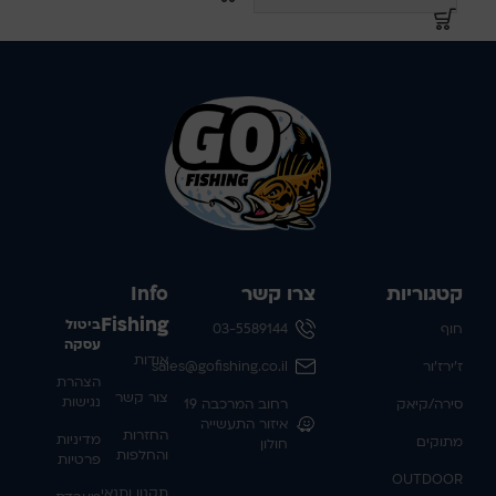
קטגוריות
צרו קשר
Info
Fishing
ביטול
חוף
03-5589144
עסקה
אודות
ז'ירז'ור
sales@gofishing.co.il
הצהרת
צור קשר
נגישות
סירה/קיאק
רחוב המרכבה 19
איזור התעשייה
החזרות
מדיניות
מתוקים
חולון
והחלפות
פרטיות
OUTDOOR
תקנון ותנאי