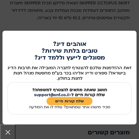
SKIPPER OCTOPUS SKIRT חצאית סיליקון מבית SKIPPER מיוצרת
ממיטב החומרים לעמידות מבנית ועמידות צבע. מתאימה לז'ירז'ור
ולקשירת אסיסטים וטיזרים. 10.2 ס"מ 10 יח' באריזה.
סוג
אוהבים דיג?
בחר אפשרות
טובים בלתת שירות?
מסוגלים לייעץ וללמד דיג?
זאת ההזדמנות שלכם להצטרף לחברה המובילה את תרבות הדיג
בישראל! ספורט ודייג אליהו בכר בע"מ מחפשת מנהל חנות
הוספה לסל
לחנות בחולון.
קנו עכשיו
חושב שאתה מתאים להצטרף למשפחה?
שלח קורות חיים ל-
support@snf.co.il
מידע נוסף
שלח קורות חיים​
מכיר מישהו אחר שמתאים? שלח לו את המודעה
מק"ט:
293
שיתוף ברשתות החברתיות:
מוצרים קשורים