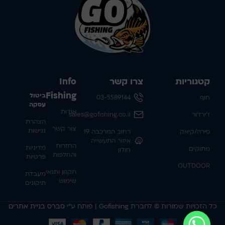
קטגוריות
צרו קשר
Info
Fishing
ביטול
חוף
03-5589144
עסקה
אודות
ז'ירז'ור
sales@gofishing.co.il
הצהרת
צור קשר
נגישות
סירה/קיאק
רחוב המרכבה 19
איזור התעשייה
החזרות
מדיניות
מתוקים
חולון
והחלפות
פרטיות
OUTDOOR
תקנון ותנאי
מעבדת
שימוש
תיקונים
כל הזכויות שמורות © לחברת Gofishing | פותח ע״י
סברס בניית אתרים