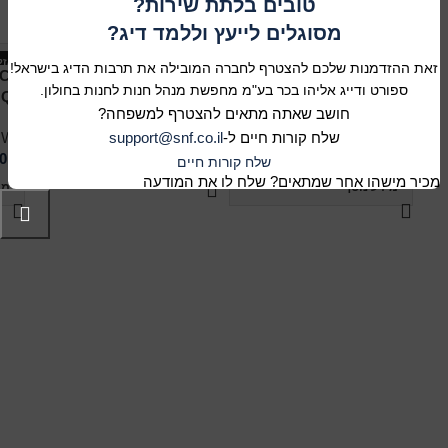
טובים בלתת שירות?
מוצרים קשורים
מסוגלים לייעץ וללמד דיג?
אזל מהמלאי
אזל
זאת ההזדמנות שלכם להצטרף לחברה המובילה את תרבות הדיג בישראל!
SCW
DAIWA DF 100B
DAIWA 19 BASIA SURF
ספורט ודייג אליהו בכר בע"מ מחפשת מנהל חנות לחנות בחולון.
45 SCW QD P
QD – רולר
חושב שאתה מתאים להצטרף למשפחה?
DAIWA
שלח קורות חיים ל-
support@snf.co.il
IWA
430.00
₪
DAIWA
00
₪
2,950.00
₪
שלח קורות חיים​
הוספה לסל
מכיר מישהו אחר שמתאים? שלח לו את המודעה
מידע נוסף
מי