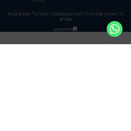
שימוש
כל הזכויות שמורות © לחברת Gofishing | פותח ע״י
סברס בניית
אתרים
₪
38.00
SKIPPER METAL
בחרו
קנו
KEEP-NET S – סל
–
אפשרויות
עכשיו
לדגים מתכת 25 ס"מ
₪
59.00
אנחנו משתמשים בעוגיות כדי לשפר את חוויית הגלישה שלך
באתר שלנו. על ידי גלישה באתר זה, אתה מסכים לשימוש שלנו
בעוגיות.
קבל