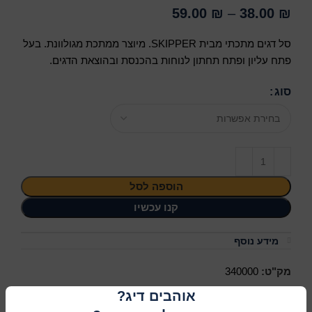
59.00
₪
–
38.00
₪
סל דגים מתכתי מבית SKIPPER. מיוצר ממתכת מגולוונת. בעל
פתח עליון ופתח תחתון לנוחות בהכנסת ובהוצאת הדגים.
סוג
הוספה לסל
קנו עכשיו
מידע נוסף
מק"ט:
340000
אוהבים דיג?
שיתוף ברשתות החברתיות: