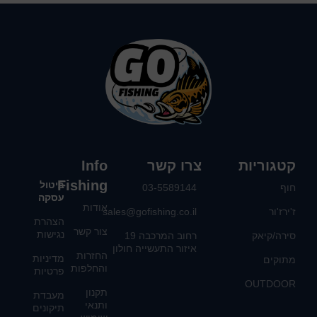
קטגוריות
צרו קשר
Info
Fishing
ביטול
חוף
03-5589144
עסקה
אודות
ז'ירז'ור
sales@gofishing.co.il
הצהרת
צור קשר
נגישות
סירה/קיאק
רחוב המרכבה 19
איזור התעשייה חולון
החזרות
מדיניות
מתוקים
והחלפות
פרטיות
OUTDOOR
תקנון
מעבדת
ותנאי
תיקונים