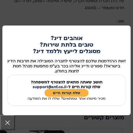
של הדג חברת Shout! חקרה, שיפרה ופיתחה לעומק, ויצרה דגם
חדש ומשופר – RAISE.
סוג
בחר אפשרות
אוהבים דיג?
טובים בלתת שירות?
מסוגלים לייעץ וללמד דיג?
זאת ההזדמנות שלכם להצטרף לחברה המובילה את תרבות הדיג
הוספה לסל
בישראל! ספורט ודייג אליהו בכר בע"מ מחפשת מנהל חנות
קנו עכשיו
לחנות בחולון.
חושב שאתה מתאים להצטרף למשפחה?
מידע נוסף
שלח קורות חיים ל-
support@snf.co.il
שלח קורות חיים​
מק"ט:
98887
מכיר מישהו אחר שמתאים? שלח לו את המודעה
שיתוף ברשתות החברתיות:
מוצרים קשורים