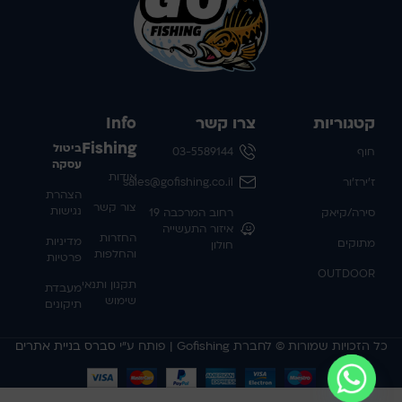
קטגוריות
צרו קשר
Info
Fishing
ביטול
חוף
03-5589144
עסקה
אודות
ז'ירז'ור
sales@gofishing.co.il
הצהרת
צור קשר
נגישות
סירה/קיאק
רחוב המרכבה 19
איזור התעשייה
החזרות
מדיניות
מתוקים
חולון
והחלפות
פרטיות
OUTDOOR
תקנון ותנאי
מעבדת
שימוש
תיקונים
כל הזכויות שמורות © לחברת Gofishing | פותח ע״י
סברס בניית אתרים