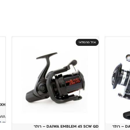
אזל מהמלאי
CXH
IWA
00
₪
לר
DAIWA EMBLEM 45 SCW QD – רולר