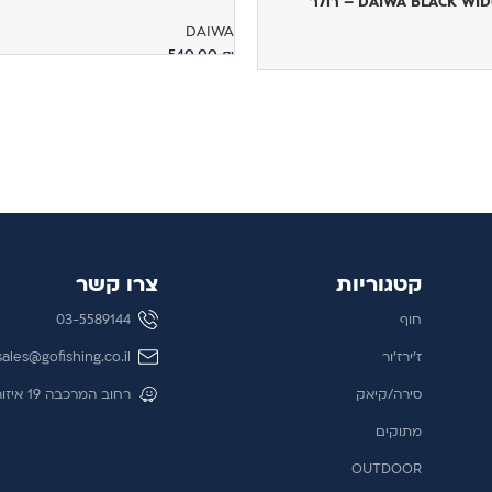
DAIWA BLACK – רולר
DAIWA
540.00
₪
מידע נוסף
קטגוריות
צרו קשר
חוף
03-5589144
ז'ירז'ור
sales@gofishing.co.il
סירה/קיאק
רחוב המרכבה 19 איזור התעשייה חולון
מתוקים
OUTDOOR