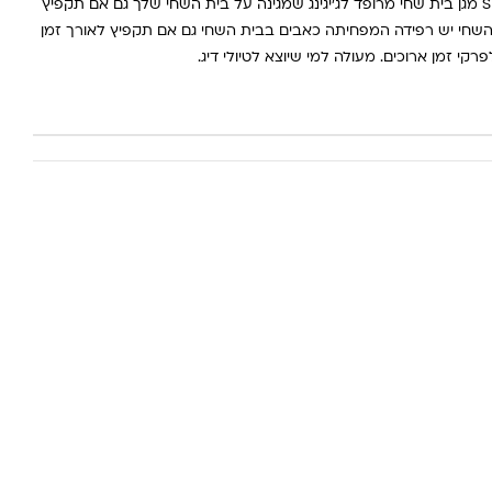
SHOUT 908UG UNDER ARM GUARD מגן בית שחי מרופד לג'יגינג שמגינה על בית השחי שלך גם אם תקפיץ
ת השחי יש רפידה המפחיתה כאבים בבית השחי גם אם תקפיץ לאורך זמן
רקי זמן ארוכים. מעולה למי שיוצא לטיולי דיג.