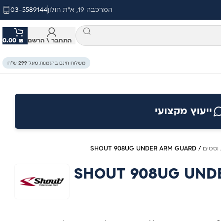
המרכבה 19, א"ת חולון
03-5589144
התחבר \ הרשם
₪
0.00
משלוח חינם בהזמנות מעל 299 ש״ח
ייעוץ מקצועי
וסטים
/
SHOUT 908UG UNDER ARM GUARD
SHOUT 908UG UND