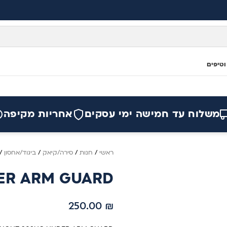
וטיפים
משלוח עד חמישה ימי עסקים
אחריות מקיפה
ראשי
/
חנות
/
סירה/קיאק
/
ביגוד/אחסון
/
ER ARM GUARD
250.00
₪