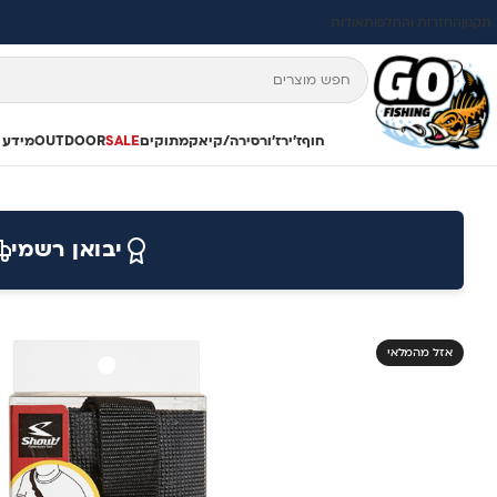
תקנון
החזרות והחלפות
אודות
חוף
ז'ירז'ור
סירה/קיאק
מתוקים
SALE
OUTDOOR
מידע 
יבואן רשמי
אזל מהמלאי