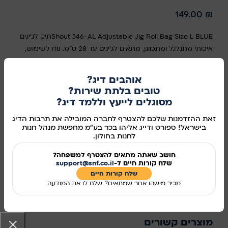
149.00
₪
Shout 546-AL Adjustable Jig Roll Bag Size L BLUEתיק לג'יגים
איכותי מתגלגל ומתכוונן, מתאים לג'יגים עד 28 ס"מ. נוח לשימוש,
קומפקטי ומגן על הג'יגים ממכות ונפילות.
אוהבים דיג?
במלאי
טובים בלתת שירות?
מסוגלים לייעץ וללמד דיג?
זאת ההזדמנות שלכם להצטרף לחברה המובילה את תרבות הדיג
הוספה לסל
בישראל! ספורט ודייג אליהו בכר בע"מ מחפשת מנהל חנות
לחנות בחולון.
קנו עכשיו
חושב שאתה מתאים להצטרף למשפחה?
שלח קורות חיים ל-
support@snf.co.il
מידע נוסף
שלח קורות חיים​
מכיר מישהו אחר שמתאים? שלח לו את המודעה
מק"ט:
988023
שיתוף ברשתות החברתיות:
מוצרים קשורים