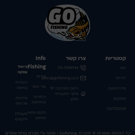
קטגוריות
צרו קשר
Info
Fishing
ביטול
חוף
03-5589144
עסקה
אודות
ז'ירז'ור
sales@gofishing.co.il
הצהרת
צור קשר
נגישות
סירה/קיאק
רחוב המרכבה 19
איזור התעשייה
החזרות
מדיניות
מתוקים
חולון
והחלפות
פרטיות
OUTDOOR
תקנון ותנאי
מעבדת
שימוש
תיקונים
כל הזכויות שמורות © לחברת Gofishing | פותח ע״י
סברס בניית אתרים