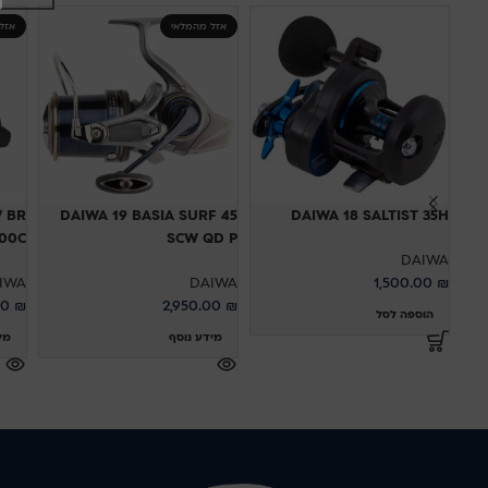
אזל מהמלאי
אזל
 BR
DAIWA 19 BASIA SURF 45
DAIWA 18 SALTIST 35H
SCW QD P
 5000C
DAIWA
IWA
DAIWA
1,500.00
₪
00
₪
2,950.00
₪
הוספה לסל
מידע נוסף
מי