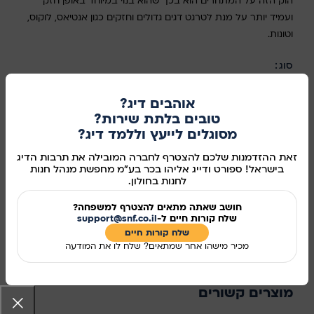
הוק הזה על המתחרים הוא בכך שהוא בנוי במיוחד באופן חזק
ועמיד יותר על מנת לטרגט דגים גדולים וחזקים כגון אנטיאס, לוקוס,
וטונות.
סוג
בחר אפשרות
אוהבים דיג?
טובים בלתת שירות?
מסוגלים לייעץ וללמד דיג?
זאת ההזדמנות שלכם להצטרף לחברה המובילה את תרבות הדיג
הוספה לסל
בישראל! ספורט ודייג אליהו בכר בע"מ מחפשת מנהל חנות
לחנות בחולון.
קנו עכשיו
חושב שאתה מתאים להצטרף למשפחה?
מידע נוסף
שלח קורות חיים ל-
support@snf.co.il
שלח קורות חיים​
מכיר מישהו אחר שמתאים? שלח לו את המודעה
מק"ט:
988010
שיתוף ברשתות החברתיות:
מוצרים קשורים