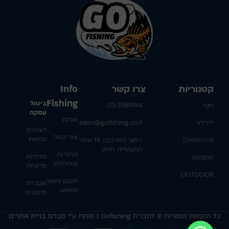
קטגוריות
צרו קשר
Info
Fishing
ביטול
חוף
03-5589144
עסקה
אודות
ז'ירז'ור
sales@gofishing.co.il
הצהרת
צור קשר
נגישות
סירה/קיאק
רחוב המרכבה 19 איזור
התעשייה חולון
החזרות
מדיניות
מתוקים
והחלפות
פרטיות
OUTDOOR
תקנון ותנאי
מעבדת
שימוש
תיקונים
כל הזכויות שמורות © לחברת Gofishing | פותח ע״י
סברס בניית אתרים