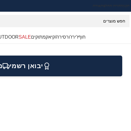
תקנון
החזרות והחלפות
אודות
חוף
ז'ירז'ור
סירה/קיאק
מתוקים
SALE
UTDOOR
יבואן רשמי
מ