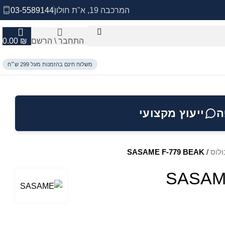
המרכבה 19, א"ת חולון
03-5589144
התחבר \ הרשם
₪
0.00
משלוח חינם בהזמנות מעל 299 ש״ח
ה
ייעוץ מקצועי
ולוס
/
SASAME F-779 BEAK
SASAM