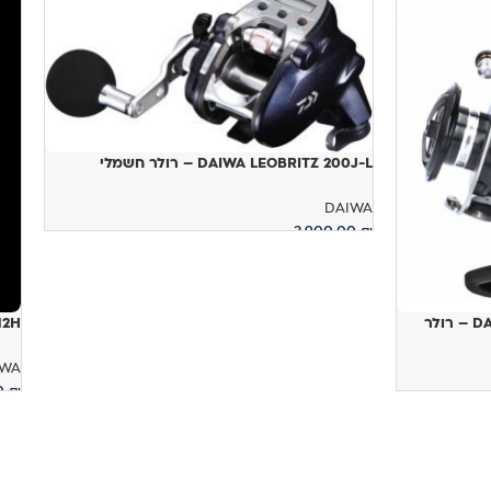
DAIWA LEOBRITZ 200J-L – רולר חשמלי
DAIWA
3,900.00
₪
הוספה לסל
לר
012H
IWA
00
₪
ה