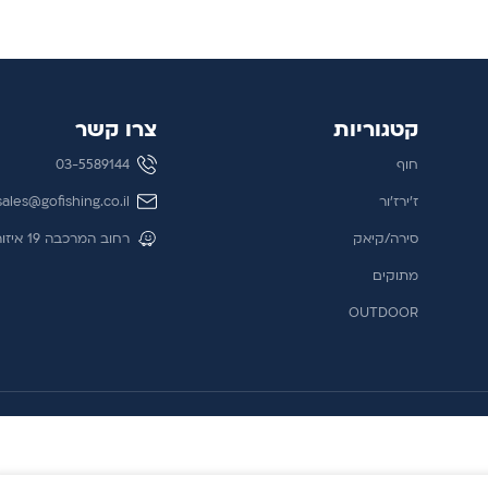
קטגוריות
צרו קשר
חוף
03-5589144
ז'ירז'ור
sales@gofishing.co.il
סירה/קיאק
רחוב המרכבה 19 איזור התעשייה חולון
מתוקים
OUTDOOR