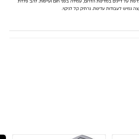
מסוג "Comfort-Grip", המועדפת על דייגים במדינות הדרום, עמידה בפני חום ועייפות. להב פלדת
 גמיש לעבודות עדינות. נרתיק קל לניקוי.