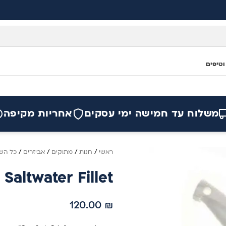
וטיפים
משלוח עד חמישה ימי עסקים
אחריות מקיפה
ראשי
/
חנות
/
מתוקים
/
אביזרים
/
כל הש
7" Saltwater Fillet
120.00
₪