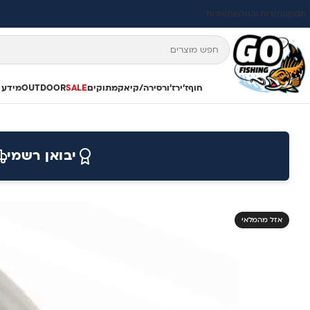
תקנון
החזרות והחלפות
אודות
חוף
ז'ירז'ור
סירה/קיאק
מתוקים
SALE
OUTDOOR
מידע 
יבואן רשמי
אזל מהמלאי