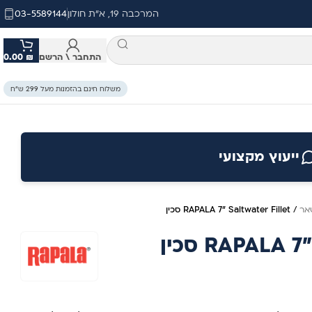
המרכבה 19, א"ת חולון
03-5589144
התחבר \ הרשם
₪
0.00
משלוח חינם בהזמנות מעל 299 ש״ח
ייעוץ מקצועי
אר
/
RAPALA 7" Saltwater Fillet סכין
RAPALA  סכין