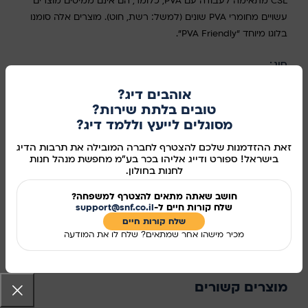
CSL מתאימה לעבודה עם PVA, כלומר, הם אינם ממיסים מוצרים
עשויים מחומרי PVA שונים (למשל: רשת, חוט). מוצרים אלה סומנו
בלוגו מיוחד "PVA Friendly".
סוג
בחר אפשרות
אוהבים דיג?
טובים בלתת שירות?
מסוגלים לייעץ וללמד דיג?
זאת ההזדמנות שלכם להצטרף לחברה המובילה את תרבות הדיג
הוספה לסל
בישראל! ספורט ודייג אליהו בכר בע"מ מחפשת מנהל חנות
לחנות בחולון.
קנו עכשיו
חושב שאתה מתאים להצטרף למשפחה?
שלח קורות חיים ל-
support@snf.co.il
מידע נוסף
שלח קורות חיים​
מכיר מישהו אחר שמתאים? שלח לו את המודעה
מק"ט:
44012
שיתוף ברשתות החברתיות:
מוצרים קשורים