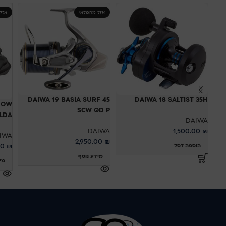
אזל מהמלאי
אזל
DAIWA 19 BASIA SURF 45
DAIWA 18 SALTIST 35H
DOW
SCW QD P
000LDA
DAIWA
DAIWA
1,500.00
₪
IWA
2,950.00
₪
00
₪
הוספה לסל
מידע נוסף
מי