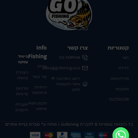
קטגוריות
צרו קשר
Info
Fishing
ביטול
חוף
03-5589144
עסקה
אודות
ז'ירז'ור
sales@gofishing.co.il
הצהרת
צור קשר
נגישות
סירה/קיאק
רחוב המרכבה 19
איזור התעשייה
החזרות
מדיניות
מתוקים
חולון
והחלפות
פרטיות
OUTDOOR
תקנון ותנאי
מעבדת
שימוש
תיקונים
כל הזכויות שמורות © לחברת Gofishing | פותח ע״י
סברס בניית אתרים