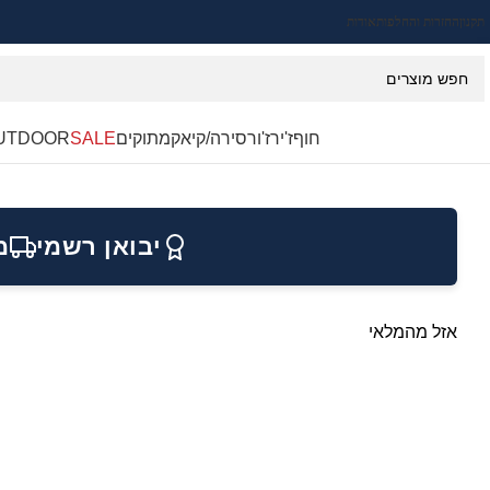
תקנון
החזרות והחלפות
אודות
חוף
ז'ירז'ור
סירה/קיאק
מתוקים
SALE
UTDOOR
יבואן רשמי
מ
אזל מהמלאי