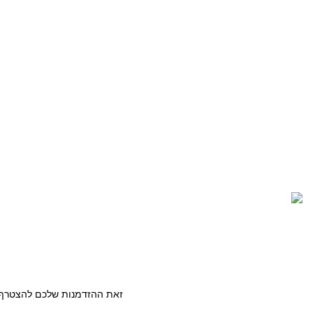
מתוקים
OUTDOOR
צרו קשר
03-5589144
sales@gofishing.co.il
רחוב המרכבה 19 איזור התעשייה חולון
כל הזכויות שמורות © לחברת Gofishing | פותח ע״י
סברס בניית א
זאת ההזדמנות שלכם להצטרף ל