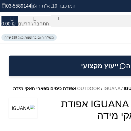
המרכבה 19, א"ת חולון
03-5589144
התחבר \ הרשם
₪
0.00
משלוח חינם בהזמנות מעל 299 ש״ח
ה
ייעוץ מקצועי
קי מידה
/
IGUANA
/
OUTDOOR
IGUANA – XXX-LARGE אפודת
קי מידה