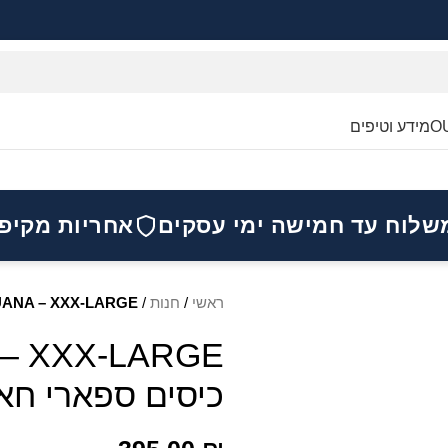
O
מידע וטיפים
שלוח עד חמישה ימי עסקים
אחריות מקיפ
ראשי
/
חנות
/
IGUANA – XXX-LARGE אפודת כיסים ספארי חא
כיסים ספארי חא