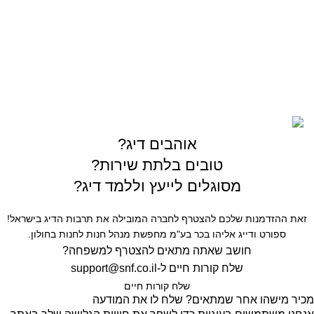
03-5589144
sales@gofishing.co.il
רחוב המרכבה 19 איזור התעשייה חולון
כל הזכויות שמורות © לחברת Gofishing | פותח ע״י
סברס
בניית אתרים
אוהבים דיג?
טובים בלתת שירות?
מסוגלים לייעץ וללמד דיג?
זאת ההזדמנות שלכם להצטרף לחברה המובילה את תרבות הדיג בישראל!
ספורט ודייג אליהו בכר בע"מ מחפשת מנהל חנות לחנות בחולון.
חושב שאתה מתאים להצטרף למשפחה?
שלח קורות חיים ל-
support@snf.co.il
שלח קורות חיים​
מכיר מישהו אחר שמתאים? שלח לו את המודעה