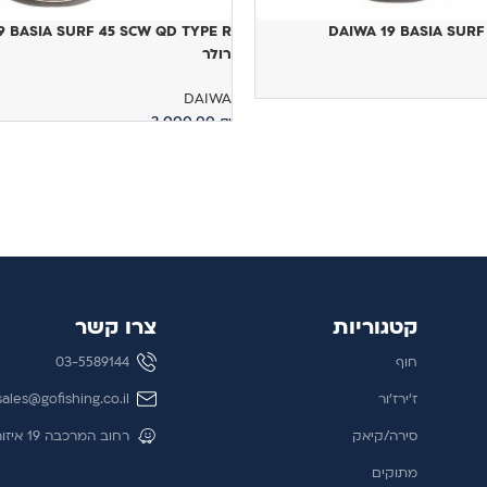
DAIWA 19 BASIA SURF
רולר
DAIWA
3,000.00
₪
מידע נוסף
קטגוריות
צרו קשר
חוף
03-5589144
ז'ירז'ור
sales@gofishing.co.il
סירה/קיאק
רחוב המרכבה 19 איזור התעשייה חולון
מתוקים