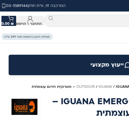
המרכבה 19, א"ת חולון
03-5589144
התחבר \ הרשם
₪
0.00
משלוח חינם בהזמנות מעל 299 ש״ח
ייעוץ מקצועי
רום עוצמתית
/
IGUANA
/
OUTDOOR
IGUANA EMERGENCY WHISTLE –
עוצמתית