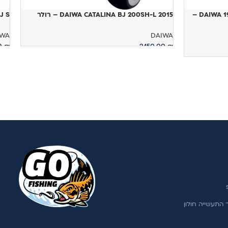
DAIWA 19 BASIA SURF 45 SCW QD TYPE R –
DAIWA CATALINA BJ 200SH-L 2015 – רולר
00J S
IWA
DAIWA
00
₪
2,150.00
₪
הוספה לסל
מ