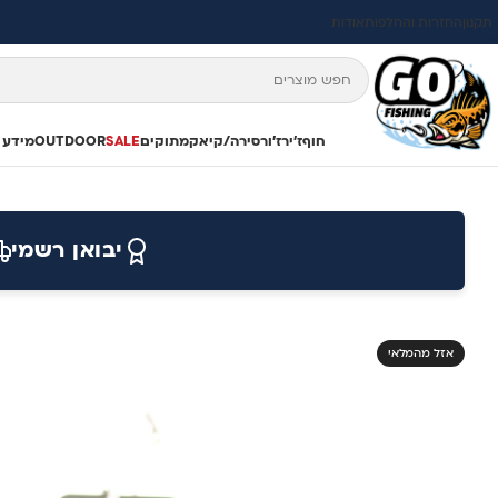
תקנון
החזרות והחלפות
אודות
חוף
ז'ירז'ור
סירה/קיאק
מתוקים
SALE
OUTDOOR
מידע 
יבואן רשמי
אזל מהמלאי