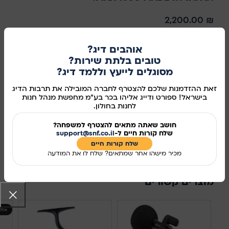
2,200.00
₪
במלאי
אוהבים דיג?
טובים בלתת שירות?
מסוגלים לייעץ וללמד דיג?
הוספה לסל
זאת ההזדמנות שלכם להצטרף לחברה המובילה את תרבות הדיג
בישראל! ספורט ודייג אליהו בכר בע"מ מחפשת מנהל חנות
קנו עכשיו
לחנות בחולון.
חושב שאתה מתאים להצטרף למשפחה?
מידע נוסף
שלח קורות חיים ל-
support@snf.co.il
שלח קורות חיים​
מק"ט:
300605
מכיר מישהו אחר שמתאים? שלח לו את המודעה
שיתוף ברשתות החברתיות:
מוצרים קשורים
אזל