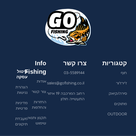
קטגוריות
צרו קשר
Info
Fishing
ביטול
חוף
03-5589144
עסקה
אודות
ז'ירז'ור
sales@gofishing.co.il
הצהרת
צור קשר
נגישות
סירה/קיאק
רחוב המרכבה 19 איזור
התעשייה חולון
החזרות
מדיניות
מתוקים
והחלפות
פרטיות
OUTDOOR
תקנון ותנאי
מעבדת
שימוש
תיקונים