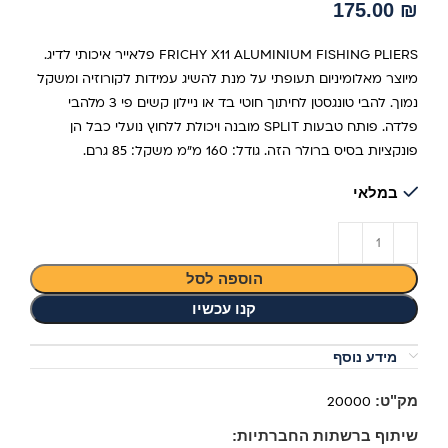
175.00
₪
FRICHY X11 ALUMINIUM FISHING PLIERS פלאייר איכותי לדיג.
מיוצר מאלומיניום תעופתי על מנת להשיג עמידות לקורוזיה ומשקל
נמוך. להבי טונגסטן לחיתוך חוטי בד או ניילון קשים פי 3 מלהבי
פלדה. פותח טבעות SPLIT מובנה ויכולת ללחוץ נועלי כבל הן
פונקציות בסיס ברולר הזה. גודל: 160 מ"מ משקל: 85 גרם.
במלאי
הוספה לסל
קנו עכשיו
מידע נוסף
מק"ט:
20000
שיתוף ברשתות החברתיות: