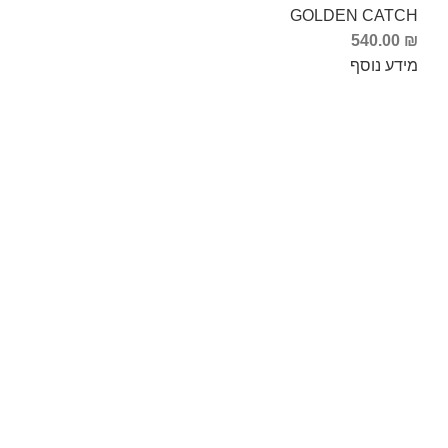
GOLDEN CATCH
540.00
₪
מידע נוסף
Info Fishing
אודות
צור קשר
החזרות והחלפות
תקנון ותנאי שימוש
ביטול עסקה
הצהרת נגישות
מדיניות פרטיות
מעבדת תיקונים