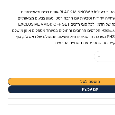
FIIISH BLACK MINNOW הסיליקון הטוב בעולם! ל BLACK MINNOW גופים רכים וריאליסטיים
חייה ייחודית וטבעית עם הרבה רטט. מגוון צבעים מציאותיים
במיוחד מוסיפים לכוח המשיכה המוכח של הדמוי לכל סוגי הדגים.EXCLUSIVE VMC® OFF SET
HOOK עוצבו במיוחד עבור Black Minnow®, הקרסים הרחבים והחזקים במיוחד מספקים איזון מושלם
לדמוי. פטנט PH2S RIGGING SYSTEM מערכת חדשנית זו היא השילוב המושלם של ראש ג'יג, גוף
רקיים מה שמגביר את השחייה הטבעית.
הוספה לסל
קנו עכשיו