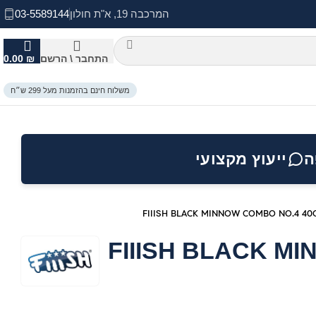
המרכבה 19, א"ת חולון
03-5589144
התחבר \ הרשם
₪
0.00
משלוח חינם בהזמנות מעל 299 ש״ח
ה
ייעוץ מקצועי
FIIISH BLACK MINNOW COMBO NO.4 40
FIIISH BLACK M