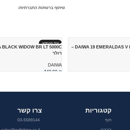
שיתוף ברשתות החברתיות:
אזל מהמלאי
DAIWA 19 EMERALDAS V LT 2500S DH –
רולר
DAIWA
540.00
₪
מידע נוסף
קטגוריות
צרו קשר
חוף
03-5589144
ז'ירז'ור
sales@gofishing.co.il