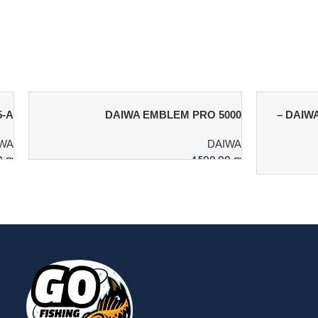
5-A
DAIWA EMBLEM PRO 5000
DAIWA BLACK WIDOW BR LT 5000C –
WA
DAIWA
00
₪
1,500.00
₪
הוספה לסל
ה