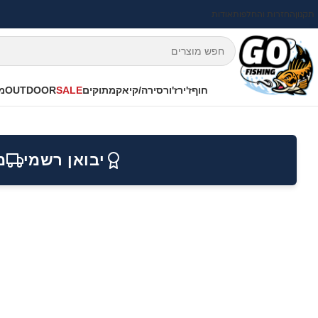
תקנון
החזרות והחלפות
אודות
חוף
ז'ירז'ור
סירה/קיאק
מתוקים
SALE
OUTDOOR
מי
יבואן רשמי
מ