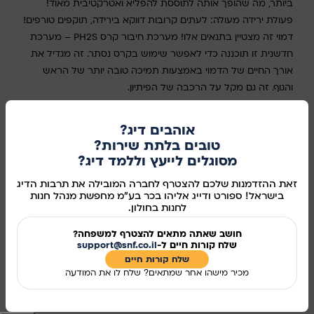
ביותר, מה שהופך אותה לתוססת להפליא ואטרקטיבית מאוד!
פעולת ירידה מעולה: לעתים קרובות דווקא בירידה, תוקפים טורפים!
דמוי זה מצטיין בתנאים אלו! מערכת חיבור קרס PH2S – מערכת
חדשנית זו תוכננה כדי לאפשר שימוש בקרס נסתר. זה מגדיל את
אורך החיים של הדמוי באמצעות תמיכה טובה יותר של הראש
והגוף. זה גם מקל על הרכבה של הפיתיון.
סוג
אוהבים דיג?
טובים בלתת שירות?
בחר אפשרות
מסוגלים לייעץ וללמד דיג?
זאת ההזדמנות שלכם להצטרף לחברה המובילה את תרבות הדיג
בישראל! ספורט ודייג אליהו בכר בע"מ מחפשת מנהל חנות
לחנות בחולון.
הוספה לסל
חושב שאתה מתאים להצטרף למשפחה?
קנו עכשיו
שלח קורות חיים ל-
support@snf.co.il
שלח קורות חיים​
מידע נוסף
מכיר מישהו אחר שמתאים? שלח לו את המודעה
מק"ט:
24222