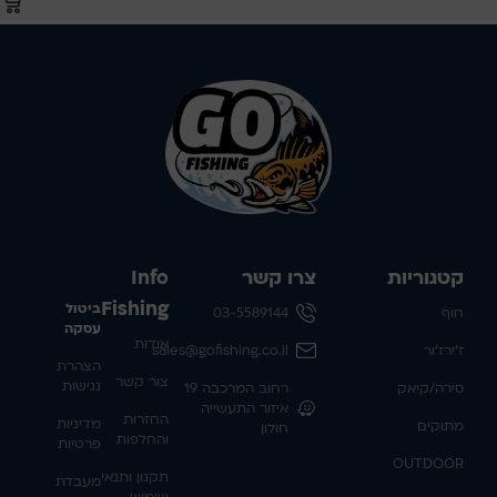
קטגוריות
צרו קשר
Info
Fishing
ביטול
חוף
03-5589144
עסקה
אודות
ז'ירז'ור
sales@gofishing.co.il
הצהרת
צור קשר
נגישות
סירה/קיאק
רחוב המרכבה 19
איזור התעשייה
החזרות
מדיניות
מתוקים
חולון
והחלפות
פרטיות
OUTDOOR
תקנון ותנאי
מעבדת
שימוש