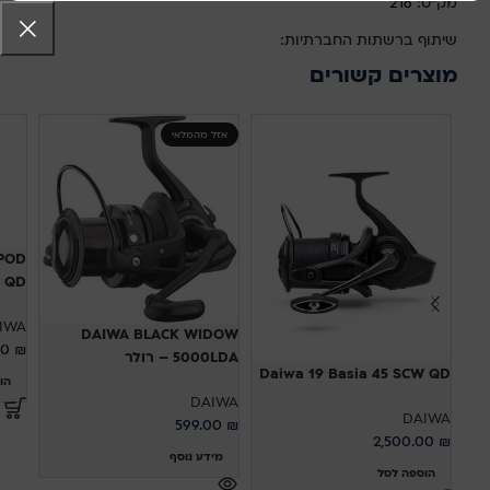
מק"ט:
216
שיתוף ברשתות החברתיות:
מוצרים קשורים
אזל מהמלאי
POD
45  QD
IWA
DAIWA BLACK WIDOW
00
₪
5000LDA – רולר
Daiwa 19 Basia 45 SCW QD
הו
DAIWA
DAIWA
599.00
₪
2,500.00
₪
מידע נוסף
הוספה לסל