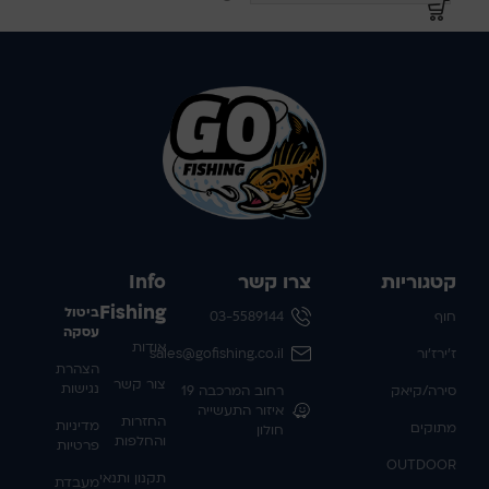
קטגוריות
צרו קשר
Info
Fishing
ביטול
חוף
03-5589144
עסקה
אודות
ז'ירז'ור
sales@gofishing.co.il
הצהרת
צור קשר
נגישות
סירה/קיאק
רחוב המרכבה 19
איזור התעשייה
החזרות
מדיניות
מתוקים
חולון
והחלפות
פרטיות
OUTDOOR
תקנון ותנאי
מעבדת