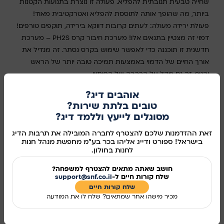
שחייה טבעית תגובתית להפליא. פעולה זו נוצרת בתנועות הקטנות
ביותר, מה שהופך אותה לתוססת להפליא ואטרקטיבית מאוד!
פעולת ירידה מעולה: לעתים קרובות דווקא בירידה, תוקפים טורפים!
דמוי זה מצטיין בתנאים אלו! מערכת חיבור קרס PH2S – מערכת
חדשנית זו תוכננה כדי לאפשר שימוש בקרס נסתר. זה מגדיל את
אורך החיים של הדמוי באמצעות תמיכה טובה יותר של הראש
והגוף. זה גם מקל על הרכבה של הפיתיון.
אוהבים דיג?
סוג
טובים בלתת שירות?
מסוגלים לייעץ וללמד דיג?
בחר אפשרות
זאת ההזדמנות שלכם להצטרף לחברה המובילה את תרבות הדיג
בישראל! ספורט ודייג אליהו בכר בע"מ מחפשת מנהל חנות
לחנות בחולון.
הוספה לסל
חושב שאתה מתאים להצטרף למשפחה?
שלח קורות חיים ל-
support@snf.co.il
קנו עכשיו
שלח קורות חיים​
מכיר מישהו אחר שמתאים? שלח לו את המודעה
מידע נוסף