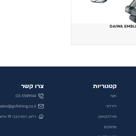
DAIWA EMBL
קטגוריות
צרו קשר
חוף
03-5589144
ז'ירז'ור
sales@gofishing.co.il
סירה/קיאק
רחוב המרכבה 19 איזור התעשייה חולון
מתוקים