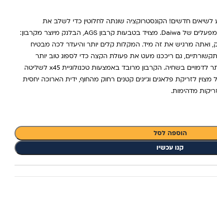
DAIWA TOURNAMENT  הגיע לשיאים חדשים! הקונסטרוקציה שונתה לחלוטין כדי לשלב את
הטכנולוגיות החדישות שפותחו על ידי המפעלים של Daiwa. מצויד בטבעות קרבון AGS, הבלנק מיוצר מקרבון:
משנה משחק, ואתה מרגיש את זה מיד. המקלות קלים יותר והיעדר לכה מבטיח
קשורתיים, גם ריככנו מעט את פעולת הקצה כדי לספוג טוב יותר
תנועות ראש ולתת חופש תנועה גדול יותר לדמויים בשחיה. הקרבון מרובד באמצעות טכנולוגיית x45 לשליטה
 מצוין לזריקת פלאגים וג'יגים קטנים רחוק מהחוף, ידית הארוכה יחסית
ריקות מדהימות.
הוספה לסל
קנו עכשיו