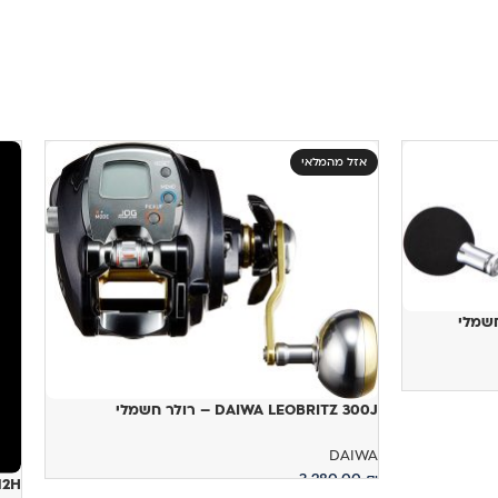
אזל מהמלאי
DAIWA LEOBRITZ 300J – רולר חשמלי
DAIWA
3,280.00
₪
012H