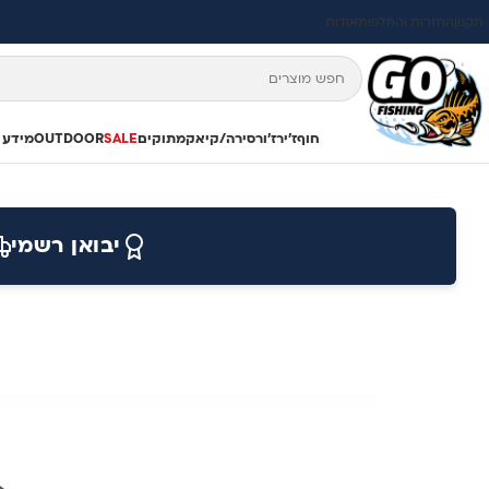
תקנון
החזרות והחלפות
אודות
חוף
ז'ירז'ור
סירה/קיאק
מתוקים
SALE
OUTDOOR
מידע 
יבואן רשמי