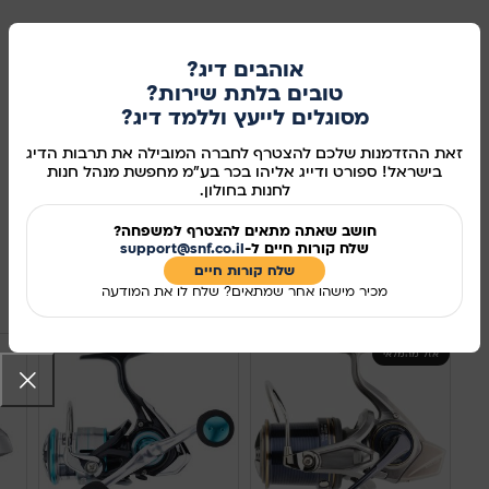
אוהבים דיג?
הוספה לסל
טובים בלתת שירות?
מסוגלים לייעץ וללמד דיג?
קנו עכשיו
זאת ההזדמנות שלכם להצטרף לחברה המובילה את תרבות הדיג
בישראל! ספורט ודייג אליהו בכר בע"מ מחפשת מנהל חנות
מידע נוסף
לחנות בחולון.
מק"ט:
284646
חושב שאתה מתאים להצטרף למשפחה?
שלח קורות חיים ל-
support@snf.co.il
שיתוף ברשתות החברתיות:
שלח קורות חיים​
מוצרים קשורים
מכיר מישהו אחר שמתאים? שלח לו את המודעה
אזל מהמלאי