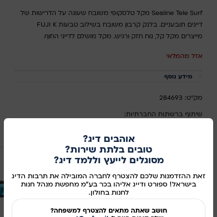
Sealine Tele Surf מקל טלסקופי משובח שעונה על הדרישות של
דייגים תובעניים. בלנק קרבון משובח בשילוב טבעות FUJI K
מייצרים מקל קל, נוח חזק ורגיש. מקל מושלם לדייגי החוף.
אזל מהמלאי
מידע נוסף
מק"ט:
284693
שיתוף ברשתות החברתיות:
מוצרים קשורים
אוהבים דיג?
טובים בלתת שירות?
אזל מהמלאי
מסוגלים לייעץ וללמד דיג?
זאת ההזדמנות שלכם להצטרף לחברה המובילה את תרבות הדיג
בישראל! ספורט ודייג אליהו בכר בע"מ מחפשת מנהל חנות
לחנות בחולון.
חושב שאתה מתאים להצטרף למשפחה?