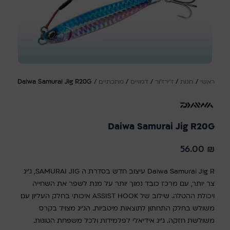
ראשי
/
חנות
/
ז'ירז'ור
/
דמויים
/
מתכתיים
/
Daiwa Samurai Jig R20G
Daiwa Samurai Jig R20G
56.00
₪
Daiwa Samurai Jig R עיצוב חדש בסדרת ה SAMURAI JIG, ג'יג
צר יותר, עם מרכז כובד נמוך יותר על מנת לשפר את השחייה
ויכולת ההטלה. שילוב של ASSIST HOOK איכותי בחלק העליון עם
משולש בחלק התחתון לתוצאות מיטביות. הג'יג מצויד בקרס
משולשת חזקה. ג'יג אידיאלי לפלמידות ולכל משפחת הטונות.