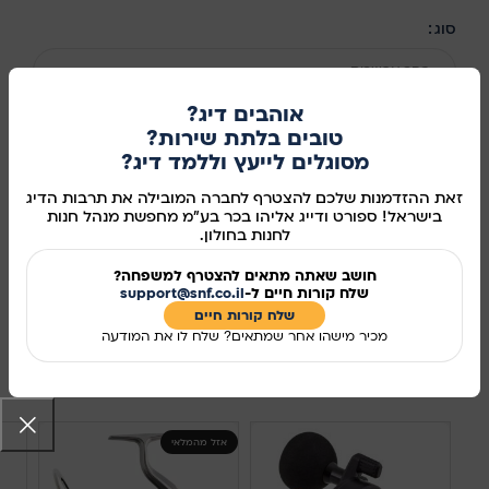
סוג
בחר אפשרות
אוהבים דיג?
טובים בלתת שירות?
מסוגלים לייעץ וללמד דיג?
הוספה לסל
זאת ההזדמנות שלכם להצטרף לחברה המובילה את תרבות הדיג
קנו עכשיו
בישראל! ספורט ודייג אליהו בכר בע"מ מחפשת מנהל חנות
לחנות בחולון.
מידע נוסף
חושב שאתה מתאים להצטרף למשפחה?
שלח קורות חיים ל-
support@snf.co.il
מק"ט:
11998
שלח קורות חיים​
מכיר מישהו אחר שמתאים? שלח לו את המודעה
שיתוף ברשתות החברתיות:
מוצרים קשורים
אזל מהמלאי