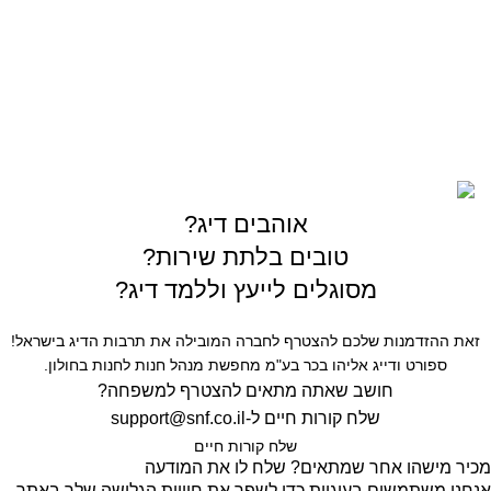
03-5589144
sales@gofishing.co.il
רחוב המרכבה 19 איזור התעשייה חולון
כל הזכויות שמורות © לחברת Gofishing | פותח ע״י
סברס
בניית אתרים
אוהבים דיג?
טובים בלתת שירות?
מסוגלים לייעץ וללמד דיג?
זאת ההזדמנות שלכם להצטרף לחברה המובילה את תרבות הדיג בישראל!
ספורט ודייג אליהו בכר בע"מ מחפשת מנהל חנות לחנות בחולון.
חושב שאתה מתאים להצטרף למשפחה?
שלח קורות חיים ל-
support@snf.co.il
שלח קורות חיים​
מכיר מישהו אחר שמתאים? שלח לו את המודעה
אנחנו משתמשים בעוגיות כדי לשפר את חוויית הגלישה שלך באתר