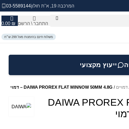
המרכבה 19, א"ת חולון
03-5589144
התחבר \ הרשם
₪
0.00
משלוח חינם בהזמנות מעל 299 ש״ח
ה
ייעוץ מקצועי
דמויים
/
DAIWA PROREX FLAT MINNOW 50MM 4.8G – דמוי
DAIWA PROREX 