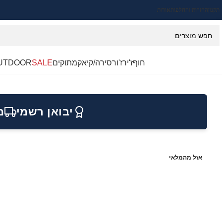
תקנון
החזרות והחלפות
אודות
חוף
ז'ירז'ור
סירה/קיאק
מתוקים
SALE
UTDOOR
יבואן רשמי
מ
אזל מהמלאי