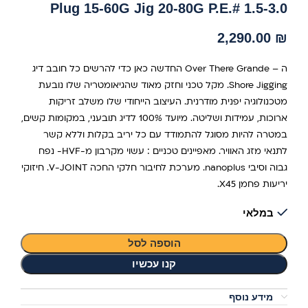
Plug 15-60G Jig 20-80G P.E.# 1.5-3.0
2,290.00
₪
ה – Over There Grande החדשה כאן כדי להרשים כל חובב דיג
Shore Jigging. מקל טכני וחזק מאוד שהגיאומטריה שלו נובעת
מטכנולוגיה יפנית מודרנית. העיצוב הייחודי שלו משלב זריקות
ארוכות, עמידות ושליטה. מיועד 100% לדיג תובעני, במקומות קשים,
במטרה להיות מסוגל להתמודד עם כל יריב בקלות וללא קשר
לתנאי מזג האוויר. מאפיינים טכניים : עשוי מקרבון מ-HVF- נפח
גבוה וסיבי nanoplus. מערכת לחיבור חלקי החכה V-JOINT. חיזוקי
יריעות פחמן X45.
במלאי
הוספה לסל
קנו עכשיו
מידע נוסף