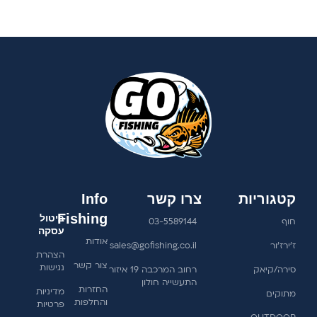
קטגוריות
צרו קשר
Info
Fishing
ביטול
חוף
03-5589144
עסקה
אודות
ז'ירז'ור
sales@gofishing.co.il
הצהרת
צור קשר
נגישות
סירה/קיאק
רחוב המרכבה 19 איזור
התעשייה חולון
החזרות
מדיניות
מתוקים
והחלפות
פרטיות