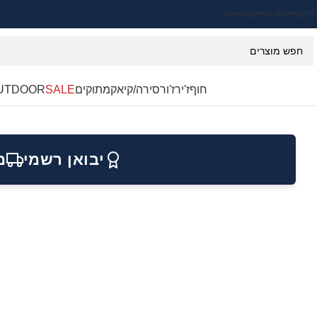
תקנון
החזרות והחלפות
אודות
חוף
ז'ירז'ור
סירה/קיאק
מתוקים
SALE
UTDOOR
יבואן רשמי
מ