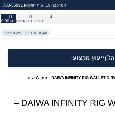
המרכבה 19, א"ת חולון
03-5589144
התחבר \ הרשם
₪
0.00
משלוח חינם בהזמנות מעל 299 ש״ח
ה
ייעוץ מקצועי
DAIWA INFINITY RIG WALLET DI – תיק לריגים
DAIWA INFINITY RIG WALLET DIRW1 –