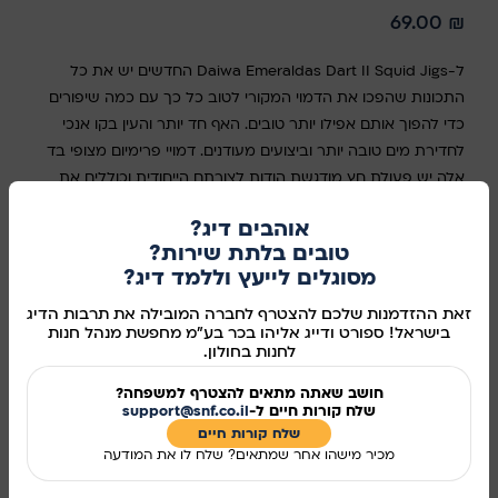
69.00
₪
ל-Daiwa Emeraldas Dart II Squid Jigs החדשים יש את כל
התכונות שהפכו את הדמוי המקורי לטוב כל כך עם כמה שיפורים
כדי להפוך אותם אפילו יותר טובים. האף חד יותר והעין בקו אנכי
לחדירת מים טובה יותר וביצועים מעודנים. דמויי פרימיום מצופי בד
אלה יש פעולת חץ מודגשת הודות לצורתם הייחודית וכוללים את
קרסי SaqSas המפורסמים של Daiwa.
אוהבים דיג?
טובים בלתת שירות?
סוג
מסוגלים לייעץ וללמד דיג?
בחר אפשרות
זאת ההזדמנות שלכם להצטרף לחברה המובילה את תרבות הדיג
בישראל! ספורט ודייג אליהו בכר בע"מ מחפשת מנהל חנות
לחנות בחולון.
חושב שאתה מתאים להצטרף למשפחה?
הוספה לסל
שלח קורות חיים ל-
support@snf.co.il
שלח קורות חיים​
קנו עכשיו
מכיר מישהו אחר שמתאים? שלח לו את המודעה
מידע נוסף