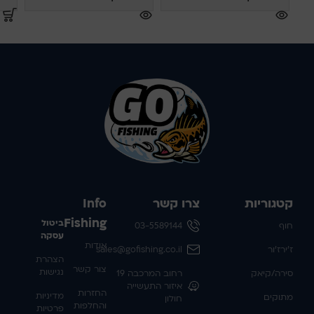
קטגוריות
צרו קשר
Info
Fishing
ביטול
חוף
03-5589144
עסקה
אודות
ז'ירז'ור
sales@gofishing.co.il
הצהרת
צור קשר
נגישות
סירה/קיאק
רחוב המרכבה 19
איזור התעשייה
החזרות
מדיניות
מתוקים
חולון
והחלפות
פרטיות