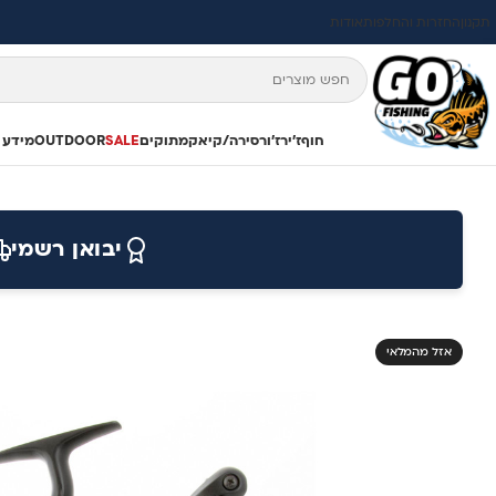
תקנון
החזרות והחלפות
אודות
חוף
ז'ירז'ור
סירה/קיאק
מתוקים
SALE
OUTDOOR
מידע 
יבואן רשמי
אזל מהמלאי