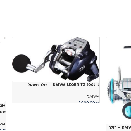
DAIWA LEOBRITZ 200J-L – רולר חשמלי
DAIWA
3,900.00
₪
73M
90-210G
הוספה לסל
IWA
 רולר
00
₪