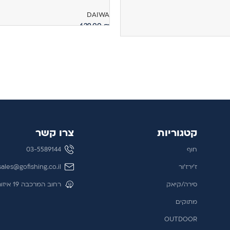
DAIWA
629.00
₪
הוספה לסל
קטגוריות
צרו קשר
חוף
03-5589144
ז'ירז'ור
sales@gofishing.co.il
סירה/קיאק
רחוב המרכבה 19 איזור התעשייה חולון
מתוקים
OUTDOOR