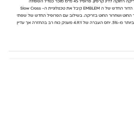
Daiwa Emblem 45 SCW QD רולר לזריקה רחוקה לדיג קרפיון. פרופיל 45 מ"מ מוכר כגודל השפולה
האולטימטיבי לזריקה למרחקים גדולים. הדור החדש של ה EMBLEM קיבל את טכנולוגיית ה- Slow Cross
ר החוט ושחרור החוט בזריקה. בשילוב עם הפרופיל החדש של שפתי
השפולה, מביא לשיפור מרחק הזריקה ביותר מ-5%. יחס העברה של 4.9:1 מעניק כוח רב בהחזרה אך עדיין