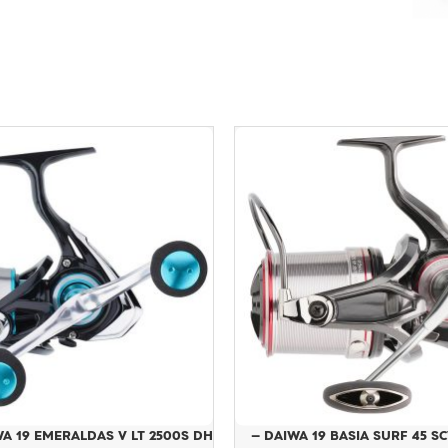
DAIWA 19 BASIA SURF 45 SCW QD TYPE R –
DAIWA 19 EMERALDAS V LT 2500S DH –