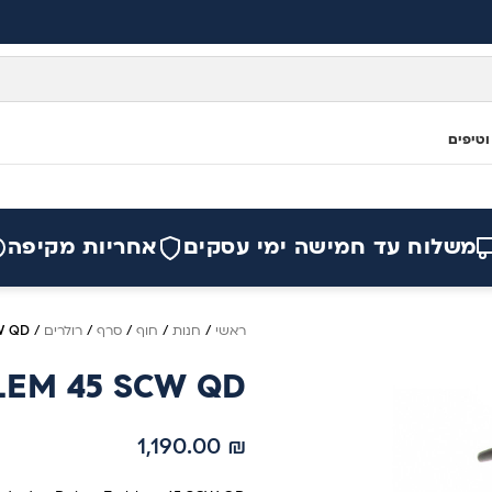
וטיפים
משלוח עד חמישה ימי עסקים
אחריות מקיפה
ראשי
/
חנות
/
חוף
/
סרף
/
רולרים
/
CW QD
EMBLEM 45 SCW QD
1,190.00
₪