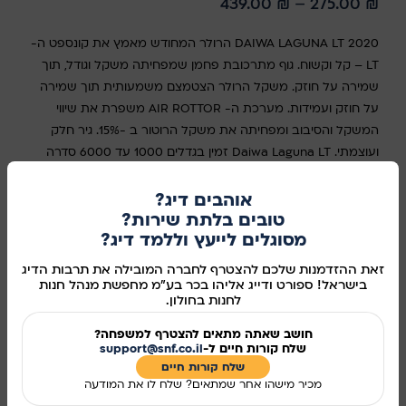
439.00
₪
–
275.00
₪
DAIWA LAGUNA LT 2020 הרולר המחודש מאמץ את קונספט ה-
LT – קל וקשוח. גוף מתרכובת פחמן שמפחיתה משקל וגודל, תוך
שמירה על חוזק. משקל הרולר הצטמצם משמעותית תוך שמירה
על חוזק ועמידות. מערכת ה- AIR ROTTOR משפרת את שיווי
המשקל והסיבוב ומפחיתה את משקל הרוטור ב -15%. גיר חלק
ועוצמתי. Daiwa Laguna LT זמין בגדלים 1000 עד 6000 סדרה
רב-תכליתית של רולרים עמידים, שנותנת מענה איכותי למגוון רחב
של דייגים במחיר אטרקטיבי.
אוהבים דיג?
טובים בלתת שירות?
סוג
מסוגלים לייעץ וללמד דיג?
זאת ההזדמנות שלכם להצטרף לחברה המובילה את תרבות הדיג
בחר אפשרות
בישראל! ספורט ודייג אליהו בכר בע"מ מחפשת מנהל חנות
לחנות בחולון.
חושב שאתה מתאים להצטרף למשפחה?
שלח קורות חיים ל-
support@snf.co.il
הוספה לסל
שלח קורות חיים​
מכיר מישהו אחר שמתאים? שלח לו את המודעה
קנו עכשיו