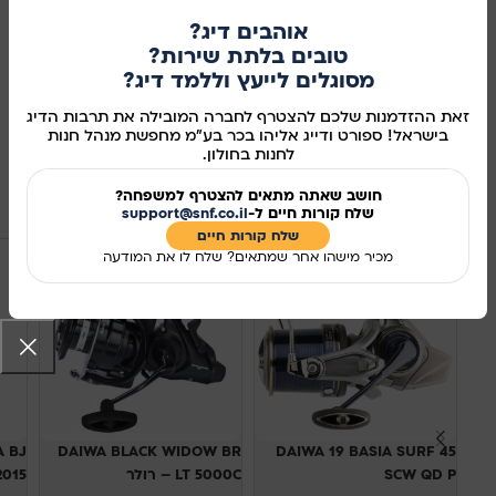
אוהבים דיג?
אזל מהמלאי
טובים בלתת שירות?
מסוגלים לייעץ וללמד דיג?
מידע נוסף
זאת ההזדמנות שלכם להצטרף לחברה המובילה את תרבות הדיג
מק"ט:
3452974
בישראל! ספורט ודייג אליהו בכר בע"מ מחפשת מנהל חנות
לחנות בחולון.
שיתוף ברשתות החברתיות:
מוצרים קשורים
חושב שאתה מתאים להצטרף למשפחה?
שלח קורות חיים ל-
support@snf.co.il
שלח קורות חיים​
מכיר מישהו אחר שמתאים? שלח לו את המודעה
אזל מהמלאי
אזל מהמלאי
A BJ
DAIWA BLACK WIDOW BR
DAIWA 19 BASIA SURF 45
SCW QD P
LT 5000C – רולר
L 2015