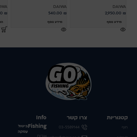
IWA
DAIWA
DAIWA
00
₪
540.00
₪
2,950.00
₪
מידע נוסף
מידע נוסף
הו
קטגוריות
צרו קשר
Info
Fishing
ביטול
חוף
03-5589144
עסקה
אודות