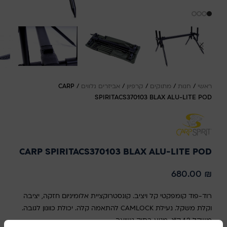
ראשי
/
חנות
/
מתוקים
/
קרפיון
/
אביזרים נלווים
/
CARP
SPIRITACS370103 BLAX ALU-LITE POD
CARP SPIRITACS370103 BLAX ALU-LITE POD
680.00
₪
רוד-פוד קומפקטי קל ויציב. קונסטרוקציית אלומיניום חזקה, יציבה
וקלת משקל. נעילת CAMLOCK להתאמה קלה. יכולת כוונון לגובה.
משקל 1.2 ק"ג, מגיע בתיק נשיאה.