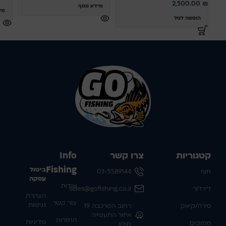
2,500.00
₪
מידע נוסף
מי
הוספה לסל
קטגוריות
צרו קשר
Info
Fishing
ביטול
חוף
03-5589144
עסקה
אודות
ז'ירז'ור
sales@gofishing.co.il
הצהרת
צור קשר
נגישות
סירה/קיאק
רחוב המרכבה 19
איזור התעשייה
החזרות
מדיניות
מתוקים
חולון