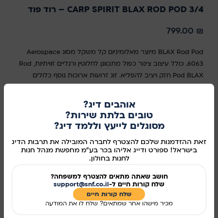
CARP SPIRIT BLAX ROD POD 3/4 – רוד פוד
799.00
₪
BLAX Rod Pod מיוצר מאלומיניום קל משקל מסוג Aerospace
6063. כולל עיצוב צינור כפול מתכוונן לחלוטין ורגליים זוויתיות, Rod
Pod BLAX חזק ויציב להפליא. זוג זרועות ארוכות נוסף כלולים
כסטנדרט, כך שניתן לדוג עם חכות כשהן מופנות כלפי מעלה או
לדייג בגדות תלולות ומשופעות. מסופק עם תיק נשיאה יוקרתי
אוהבים דיג?
כסטנדרט. גימור אנודייז שחור עמיד במיוחד. אורך וגובה מתכוונים
טובים בלתת שירות?
לחלוטין. רגליים מתכווננות
מסוגלים לייעץ וללמד דיג?
זאת ההזדמנות שלכם להצטרף לחברה המובילה את תרבות הדיג
במלאי
בישראל! ספורט ודייג אליהו בכר בע"מ מחפשת מנהל חנות
לחנות בחולון.
חושב שאתה מתאים להצטרף למשפחה?
שלח קורות חיים ל-
support@snf.co.il
הוספה לסל
שלח קורות חיים​
קנו עכשיו
מכיר מישהו אחר שמתאים? שלח לו את המודעה