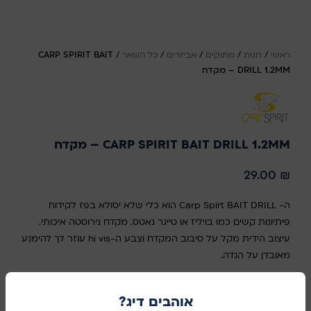
ראשי
/
חנות
/
מתוקים
/
אביזרים
/
כל השאר
/
CARP SPIRIT BAIT
DRILL 1.2MM – מקדח
CARP SPIRIT BAIT DRILL 1.2MM – מקדח
29.00
₪
ה- Carp Spirt BAIT DRILL הוא כלי שלא יסולא בפז לקידוח
פיתיונות קשים כמו בויליז או טייגר נאטס. מקדח נירוסטה איכותי.
עיצוב הידית מקל על סיבוב המקדח וצבע ה-hi vis עוזר לך להימנע
מאובדן על הגדה.
אזל מהמלאי
אוהבים דיג?