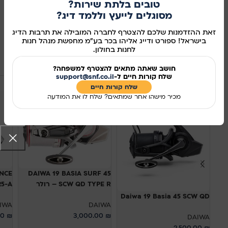
מידע נוסף
טובים בלתת שירות?
מסוגלים לייעץ וללמד דיג?
מק"ט:
345225
זאת ההזדמנות שלכם להצטרף לחברה המובילה את תרבות הדיג
בישראל! ספורט ודייג אליהו בכר בע"מ מחפשת מנהל חנות
שיתוף ברשתות החברתיות:
לחנות בחולון.
מוצרים קשורים
חושב שאתה מתאים להצטרף למשפחה?
שלח קורות חיים ל-
support@snf.co.il
אזל מהמלאי
שלח קורות חיים​
מכיר מישהו אחר שמתאים? שלח לו את המודעה
NCE
DAIWA 19 BASIA SURF 45
SCW QD TYPE R – רולר
25-A
Daiwa 19 Basia 45 SCW QD
IWA
DAIWA
00
₪
3,000.00
₪
DAIWA