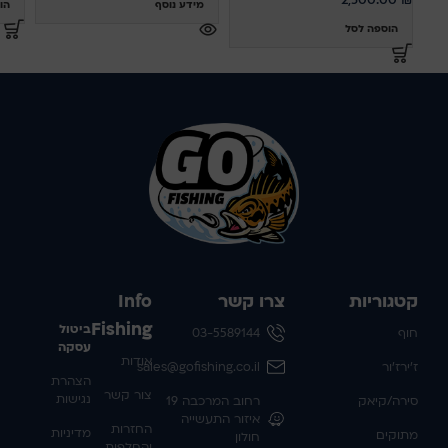
2,500.00
₪
מידע נוסף
הו
הוספה לסל
קטגוריות
צרו קשר
Info
Fishing
ביטול
חוף
03-5589144
עסקה
אודות
ז'ירז'ור
sales@gofishing.co.il
הצהרת
צור קשר
נגישות
סירה/קיאק
רחוב המרכבה 19
איזור התעשייה
החזרות
מדיניות
מתוקים
חולון
והחלפות