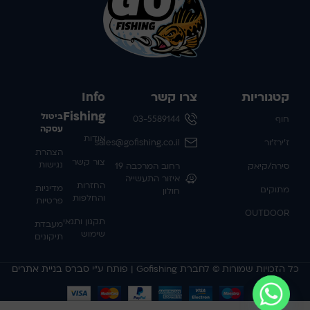
קטגוריות
צרו קשר
Info
Fishing
ביטול
חוף
03-5589144
עסקה
אודות
ז'ירז'ור
sales@gofishing.co.il
הצהרת
צור קשר
נגישות
סירה/קיאק
רחוב המרכבה 19
איזור התעשייה
החזרות
מדיניות
מתוקים
חולון
והחלפות
פרטיות
OUTDOOR
תקנון ותנאי
מעבדת
שימוש
תיקונים
כל הזכויות שמורות © לחברת Gofishing | פותח ע״י
סברס בניית אתרים