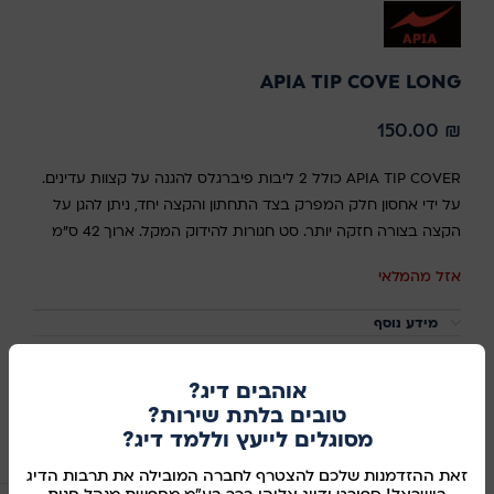
APIA TIP COVE LONG
150.00
₪
APIA TIP COVER כולל 2 ליבות פיברגלס להגנה על קצוות עדינים.
על ידי אחסון חלק המפרק בצד התחתון והקצה יחד, ניתן להגן על
הקצה בצורה חזקה יותר. סט חגורות להידוק המקל. ארוך 42 ס"מ
אזל מהמלאי
מידע נוסף
מק"ט:
34500197
אוהבים דיג?
שיתוף ברשתות החברתיות:
טובים בלתת שירות?
מסוגלים לייעץ וללמד דיג?
מוצרים קשורים
זאת ההזדמנות שלכם להצטרף לחברה המובילה את תרבות הדיג