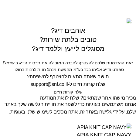
כל הזכויות שמורות © לחברת Gofishing | פותח ע״י
סברס
בניית אתרים
אוהבים דיג?
טובים בלתת שירות?
מסוגלים לייעץ וללמד דיג?
זאת ההזדמנות שלכם להצטרף לחברה המובילה את תרבות הדיג בישראל!
ספורט ודייג אליהו בכר בע"מ מחפשת מנהל חנות לחנות בחולון.
חושב שאתה מתאים להצטרף למשפחה?
שלח קורות חיים ל-
support@snf.co.il
שלח קורות חיים​
מכיר מישהו אחר שמתאים? שלח לו את המודעה
אנחנו משתמשים בעוגיות כדי לשפר את חוויית הגלישה שלך באתר
שלנו. על ידי גלישה באתר זה, אתה מסכים לשימוש שלנו בעוגיות.
קבל
APIA KNIT CAP NAVY