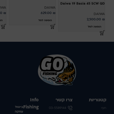
Daiwa 19 Basia 45 SCW QD
IWA
DAIWA
00
₪
629.00
₪
DAIWA
2,500.00
₪
הוספה לסל
הו
הוספה לסל
קטגוריות
צרו קשר
Info
Fishing
ביטול
חוף
03-5589144
עסקה