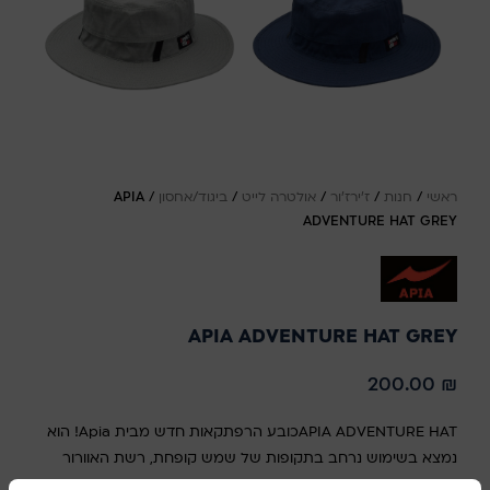
ראשי
/
חנות
/
ז'ירז'ור
/
אולטרה לייט
/
ביגוד/אחסון
/
APIA
ADVENTURE HAT GREY
APIA ADVENTURE HAT GREY
200.00
₪
APIA ADVENTURE HATכובע הרפתקאות חדש מבית Apia! הוא
נמצא בשימוש נרחב בתקופות של שמש קופחת, רשת האוורור
הממוקמת סביב הראש מבטיחה יכולת נשימה.