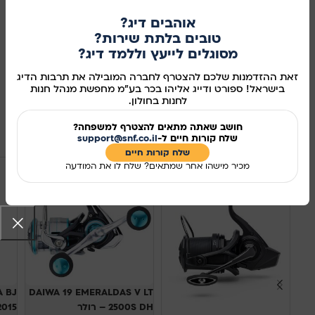
אוהבים דיג?
אזל מהמלאי
טובים בלתת שירות?
מסוגלים לייעץ וללמד דיג?
מידע נוסף
זאת ההזדמנות שלכם להצטרף לחברה המובילה את תרבות הדיג
מק"ט:
34500014
בישראל! ספורט ודייג אליהו בכר בע"מ מחפשת מנהל חנות
לחנות בחולון.
שיתוף ברשתות החברתיות:
חושב שאתה מתאים להצטרף למשפחה?
מוצרים קשורים
שלח קורות חיים ל-
support@snf.co.il
שלח קורות חיים​
מכיר מישהו אחר שמתאים? שלח לו את המודעה
A BJ
DAIWA 19 EMERALDAS V LT
2500S DH – רולר
L 2015