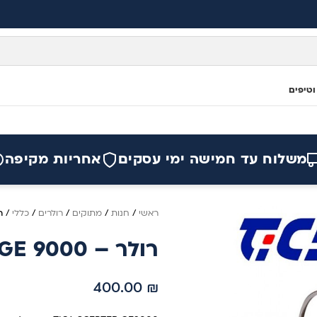
וטיפים
משלוח עד חמישה ימי עסקים
אחריות מקיפה
ראשי
/
חנות
/
מתוקים
/
רולרים
/
כללי
/
רול
רולר – TICA SCEPTER GE 9000
400.00
₪