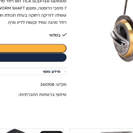
TICA SCEPTER GE9000 הוא רולר סרף משובח.
7 מיסבי נירוסטה, ומנגנון WORM SHAFT (גג"ש חלזוני) לפעולה חלקה וסידור חוט מושלם.
שפולה לזריקה רחוקה בעלת תכולת חוט 
רולר מהנה עמיד וקשוח לדייג סרף.
במלאי
מידע נוסף
מק"ט:
260108
שיתוף ברשתות החברתיות: