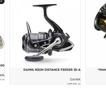
אז
5000
DAIWA NZON DISTANCE FEEDER 25-A
IWA
DAIWA
0
₪
619.00
₪
מ
הוספה לסל