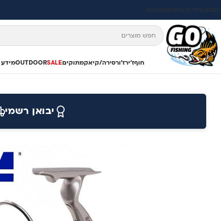
תקנון
החזרות והחלפות
אודות
חוף
ז'ירז'ור
סירה/קיאק
מתוקים
SALE
OUTDOOR
מידע 
יבואן רשמי