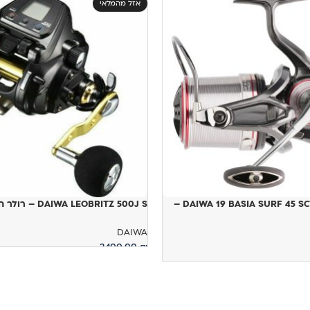
אזל מהמלאי
DAIWA 19 BASIA SURF 45 SCW QD TYPE R –
DAIWA LEOBRITZ 500J S – רולר חשמלי
DAIWA
3,100.00
₪
מידע נוסף