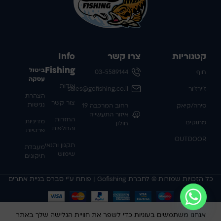
קטגוריות
צרו קשר
Info
Fishing
ביטול
חוף
03-5589144
עסקה
אודות
ז'ירז'ור
sales@gofishing.co.il
הצהרת
צור קשר
נגישות
סירה/קיאק
רחוב המרכבה 19
איזור התעשייה
החזרות
מדיניות
מתוקים
חולון
והחלפות
פרטיות
OUTDOOR
תקנון ותנאי
מעבדת
שימוש
תיקונים
כל הזכויות שמורות © לחברת Gofishing | פותח ע״י
סברס בניית אתרים
אנחנו משתמשים בעוגיות כדי לשפר את חוויית הגלישה שלך באתר