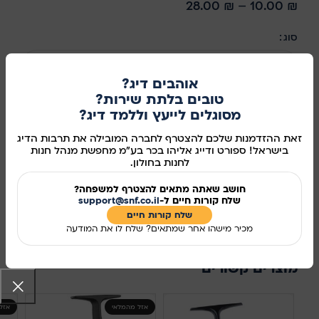
28.00
₪
–
10.00
₪
סוג
בחר אפשרות
אוהבים דיג?
טובים בלתת שירות?
מסוגלים לייעץ וללמד דיג?
הוספה לסל
זאת ההזדמנות שלכם להצטרף לחברה המובילה את תרבות הדיג
בישראל! ספורט ודייג אליהו בכר בע"מ מחפשת מנהל חנות
קנו עכשיו
לחנות בחולון.
חושב שאתה מתאים להצטרף למשפחה?
מידע נוסף
שלח קורות חיים ל-
support@snf.co.il
שלח קורות חיים​
מק"ט:
381008
מכיר מישהו אחר שמתאים? שלח לו את המודעה
שיתוף ברשתות החברתיות:
מוצרים קשורים
אזל מהמלאי
אזל