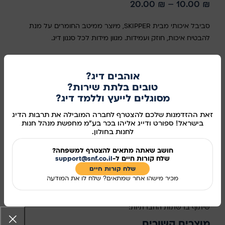
20.00
₪
–
10.00
₪
סביבל איכותי מבית SKIPPER, מיוצר ממיטב החומרים על מנת
להבטיח איכות, חוזק ועמידות. מגוון מידות לכל סגנון דיג.
סוג
אוהבים דיג?
בחר אפשרות
טובים בלתת שירות?
מסוגלים לייעץ וללמד דיג?
זאת ההזדמנות שלכם להצטרף לחברה המובילה את תרבות הדיג
בישראל! ספורט ודייג אליהו בכר בע"מ מחפשת מנהל חנות
הוספה לסל
לחנות בחולון.
קנו עכשיו
חושב שאתה מתאים להצטרף למשפחה?
שלח קורות חיים ל-
support@snf.co.il
מידע נוסף
שלח קורות חיים​
מכיר מישהו אחר שמתאים? שלח לו את המודעה
מק"ט:
381007
שיתוף ברשתות החברתיות:
מוצרים קשורים