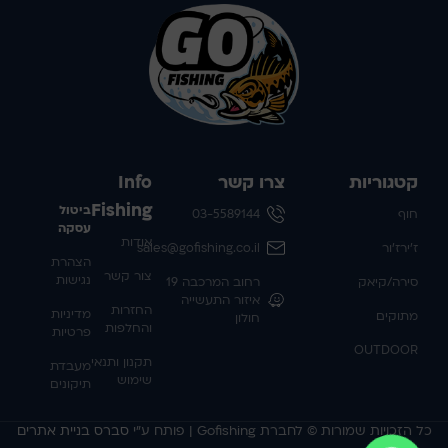
קטגוריות
צרו קשר
Info
Fishing
ביטול
חוף
03-5589144
עסקה
אודות
ז'ירז'ור
sales@gofishing.co.il
הצהרת
צור קשר
נגישות
סירה/קיאק
רחוב המרכבה 19
איזור התעשייה
החזרות
מדיניות
מתוקים
חולון
והחלפות
פרטיות
OUTDOOR
תקנון ותנאי
מעבדת
שימוש
תיקונים
כל הזכויות שמורות © לחברת Gofishing | פותח ע״י
סברס בניית אתרים