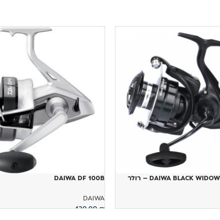
DAIWA BLACK WID – רולר
DAIWA DF 100B
DAIWA
430.00
₪