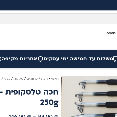
וטיפים
משלוח עד חמישה ימי עסקים
אחריות מקיפה
ראשי
/
חנות
/
מתוקים
/
מקלות
/
כללי
/
ח
חכ
250g
146.00
₪
–
84.00
₪