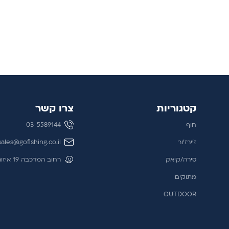
הוספה לסל
קטגוריות
צרו קשר
חוף
03-5589144
ז'ירז'ור
sales@gofishing.co.il
סירה/קיאק
רחוב המרכבה 19 איזור התעשייה חולון
מתוקים
OUTDOOR