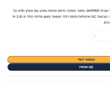
SKIPPER ASTRO מקל טלסקופי איכותי מבית SKIPPER. מיוצר מפיבר גלאס איכותי ומגיע עם שפיץ מלא על
מנת להבטיח רגישות בשילוב חוזק מבני. טבעות SIC איכותיות ותפס רולר משופר ומגוון מידות החל מ 2.10 מ'
הוספה לסל
קנו עכשיו