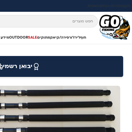
תקנון
החזרות והחלפות
אודות
חוף
ז'ירז'ור
סירה/קיאק
מתוקים
SALE
OUTDOOR
מידע 
יבואן רשמי