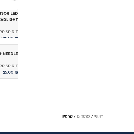
NSOR LED
HEADLIGHT – פנס
RP SPIRIT
219.00
₪
הוספה לס
NG NEEDLE
RP SPIRIT
25.00
₪
הוספה לס
ראשי
/
מתוקים
/
קרפיון