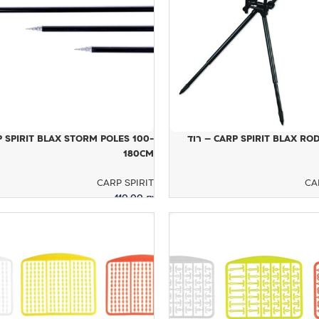
CARP SPIRIT BLAX ROD POD 3/4 – רוד
 SPIRIT BLAX STORM POLES 100-
180CM
CARP SPIRIT
CA
110.00
₪
ל
הוספה לסל