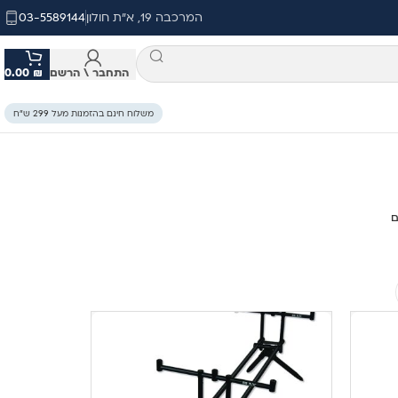
המרכבה 19, א"ת חולון
03-5589144
התחבר \ הרשם
₪
0.00
משלוח חינם בהזמנות מעל 299 ש״ח
ם