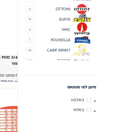
OTTONI
6
SUFIX
15
VMC
3
YOUVELLA
1
CARP SPIRIT
45
DAIWA
92
פוד
GOLDEN CATCH
20
RP SPIRIT
MAROS
25
799.00
₪
סינון לפי סטטוס
הוספה לס
SASAME
5
במבצע
SKIPPER
15
במלאי
TICA
11