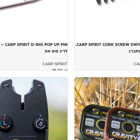
CARP SPIRIT CORK SCREW SWIVEL 10Pcs.
IG POP UP PIN
תברג
לריג פופ אפ
CARP SPIRIT
CA
25.00
₪
ל
הוספה לסל