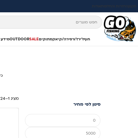
תקנון
החזרות והחלפות
אודות
חוף
ז'ירז'ור
סירה/קיאק
מתוקים
SALE
OUTDOOR
מידע 
כל
מציג 1–24 מתוך 241 תוצאות
סינון לפי מחיר