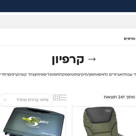
וטיפים
קרפיון
י עבודה
אביזרים נלווים
אחסון/תיקים
חוטים
מקלות
סטנדים
פיתיון
ציוד קצה
קרסים
רולרי