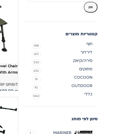
סנן
קטגוריות מוצרים
חוף
398
ז'ירז'ור
673
סירה/קיאק
550
vel Chair
מתוקים
652
ith Arms
COCOON
76
RP SPIRIT
OUTDOOR
92
690.00
₪
כללי
1462
הוספה לס
סינון לפי מותג
MARINER
1