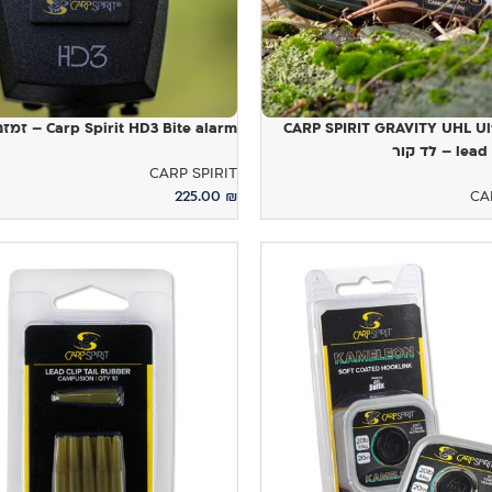
CARP SPIRIT GRAVITY UHL Ul
Carp Spirit HD3 Bite alarm – זמזם
 לד קור
CARP SPIRIT
225.00
₪
CA
הוספה לסל
ויות