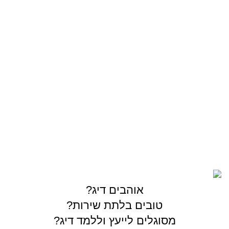
סירה/קיאק
מתוקים
OUTDOOR
צרו קשר
03-5589144
sales@gofishing.co.il
רחוב המרכבה 19 איזור התעשייה חולון
כל הזכויות שמורות © לחברת Gofishing | פותח ע״י
סברס
בניית אתרים
אוהבים דיג?
טובים בלתת שירות?
מסוגלים לייעץ וללמד דיג?