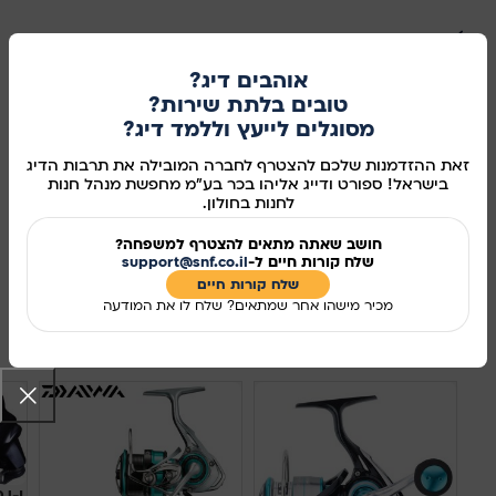
במלאי
אוהבים דיג?
טובים בלתת שירות?
מסוגלים לייעץ וללמד דיג?
הוספה לסל
זאת ההזדמנות שלכם להצטרף לחברה המובילה את תרבות הדיג
קנו עכשיו
בישראל! ספורט ודייג אליהו בכר בע"מ מחפשת מנהל חנות
לחנות בחולון.
מידע נוסף
חושב שאתה מתאים להצטרף למשפחה?
שלח קורות חיים ל-
support@snf.co.il
מק"ט:
345363
שלח קורות חיים​
שיתוף ברשתות החברתיות:
מכיר מישהו אחר שמתאים? שלח לו את המודעה
מוצרים קשורים