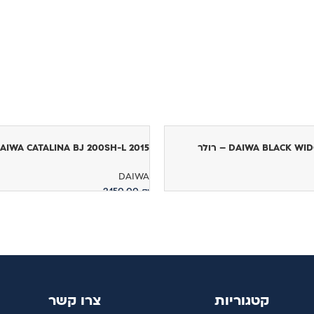
DAIWA BLACK – רולר
DAIWA CATALINA BJ 200SH-L 2015 – רול
DAIWA
2,150.00
₪
הוספה לסל
קטגוריות
צרו קשר