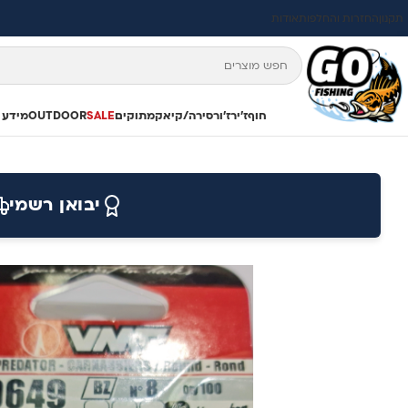
תקנון
החזרות והחלפות
אודות
חוף
ז'ירז'ור
סירה/קיאק
מתוקים
SALE
OUTDOOR
מידע 
יבואן רשמי