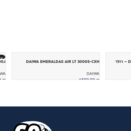
אז
ר
DAIWA EMERALDAS AIR LT 3000S-CXH
 300J
IWA
DAIWA
00
₪
1,500.00
₪
הוספה לסל
מ