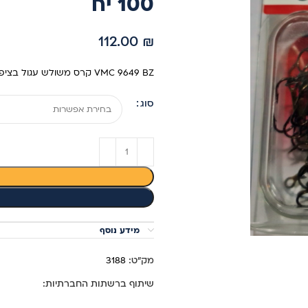
100 יח
112.00
₪
VMC 9649 BZ קרס משולש עגול בציפוי ברונזה. המשולש הנמכר ביותר בעולם. צבע: ברונזה אריזה: 100 יח'
סוג
מידע נוסף
מק"ט:
3188
שיתוף ברשתות החברתיות: