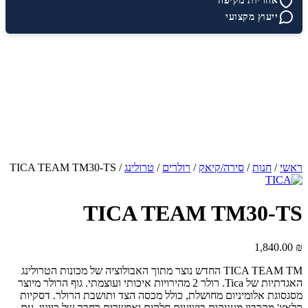
אחריות מקיפה
ייעוץ מקצועי
ראשי
/
חנות
/
סירה/קיאק
/
רולרים
/
טרולינג
/
TICA TEAM TM30-TS
TICA TEAM TM30-TS
1,840.00
₪
TICA TEAM TM החדש נוצר מתוך האבולוציה של מכונות הטרולינג
האגדתיות של Tica. רולר 2 מהירויות איכותי ועוצמתי. גוף הרולר מיוצר
מסגסוגת אלומיניום מחושלת, כולל מכסה הצד ותושבת הרולר. דסקיות
קלאץ' מקרבון מעניקות ביצועים חלקים ואפשרות רחבה של כוונון. עם