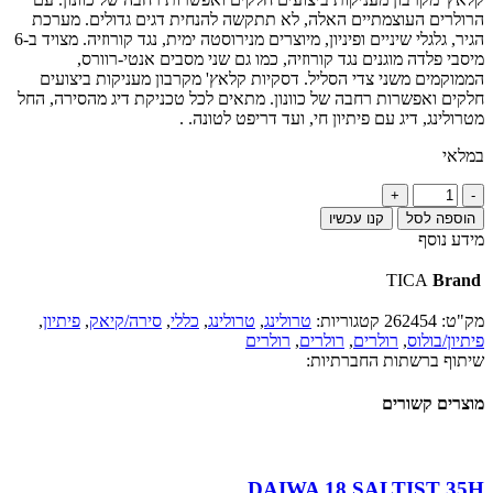
הרולרים העוצמתיים האלה, לא תתקשה להנחית דגים גדולים. מערכת
הגיר, גלגלי שיניים ופיניון, מיוצרים מנירוסטה ימית, נגד קורוזיה. מצויד ב-6
מיסבי פלדה מוגנים נגד קורוזיה, כמו גם שני מסבים אנטי-רוורס,
הממוקמים משני צדי הסליל. דסקיות קלאץ' מקרבון מעניקות ביצועים
חלקים ואפשרות רחבה של כוונון. מתאים לכל טכניקת דיג מהסירה, החל
מטרולינג, דיג עם פיתיון חי, ועד דריפט לטונה. .
במלאי
כמות
של
הוספה לסל
קנו עכשיו
TICA
מידע נוסף
TEAM
TM30-
TICA
Brand
TS
מק"ט:
262454
קטגוריות:
טרולינג
,
טרולינג
,
כללי
,
סירה/קיאק
,
פיתיון
,
פיתיון/בולוס
,
רולרים
,
רולרים
,
רולרים
שיתוף ברשתות החברתיות:
מוצרים קשורים
DAIWA 18 SALTIST 35H