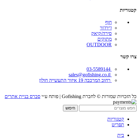
קטגוריות
חוף
ז'ירז'ור
סירה/קיאק
מתוקים
OUTDOOR
צרו קשר
03-5589144
sales@gofishing.co.il
רחוב המרכבה 19 איזור התעשייה חולון
כל הזכויות שמורות © לחברת Gofishing | פותח ע״י
סברס בניית אתרים
חיפוש
קטגוריות
תפריט
בית