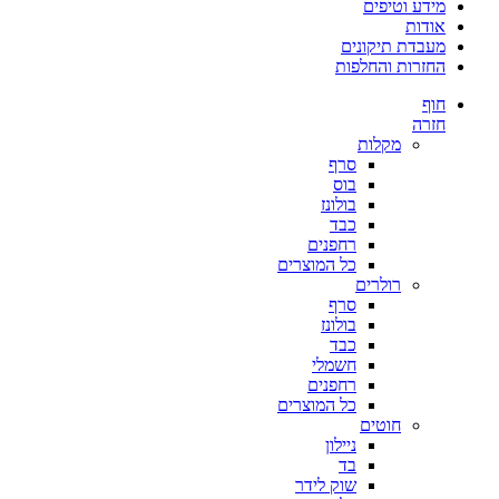
מידע וטיפים
אודות
מעבדת תיקונים
החזרות והחלפות
חוף
חזרה
מקלות
סרף
בוס
בולונז
כבד
רחפנים
כל המוצרים
רולרים
סרף
בולונז
כבד
חשמלי
רחפנים
כל המוצרים
חוטים
ניילון
בד
שוק לידר