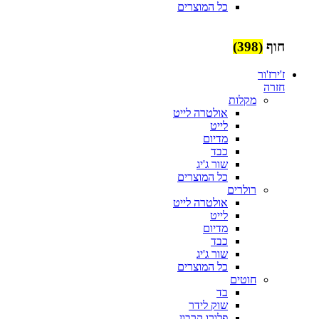
כל המוצרים
חוף
(398)
ז'ירז'ור
חזרה
מקלות
אולטרה לייט
לייט
מדיום
כבד
שור ג'יג
כל המוצרים
רולרים
אולטרה לייט
לייט
מדיום
כבד
שור ג'יג
כל המוצרים
חוטים
בד
שוק לידר
פלורו קרבון