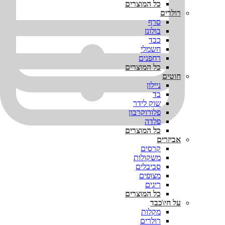
כל המוצרים
רולרים
סרף
בולונז
כבד
חשמלי
רחפנים
כל המוצרים
חוטים
ניילון
בד
שוק לידר
פלורוקרבון
פלדה
כל המוצרים
אביזרים
קרסים
משקולות
סביבלים
מצופים
ריגים
כל המוצרים
על חי\כבד
מקלות
רולרים