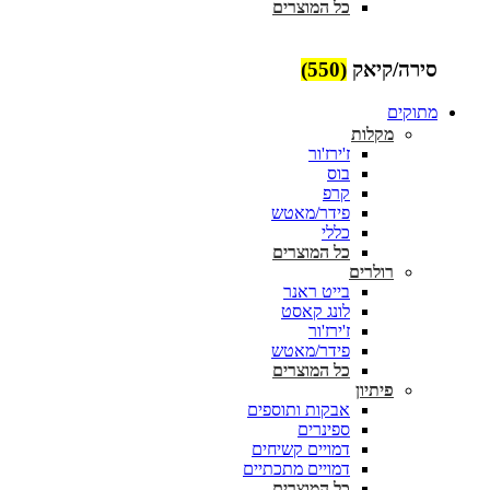
כל המוצרים
סירה/קיאק
(550)
מתוקים
מקלות
ז'ירז'ור
בוס
קרפ
פידר/מאטש
כללי
כל המוצרים
רולרים
בייט ראנר
לונג קאסט
ז'ירז'ור
פידר/מאטש
כל המוצרים
פיתיון
אבקות ותוספים
ספינרים
דמויים קשיחים
דמויים מתכתיים
כל המוצרים