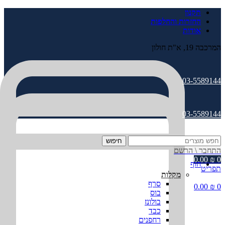
תקנון
החזרות והחלפות
אודות
המרכבה 19, א"ת חולון
03-5589144
03-5589144
חיפוש
התחבר \ הרשם
0.00
₪
0
חוף
תפריט
מקלות
סרף
0.00
₪
0
בוס
בולונז
כבד
רחפנים