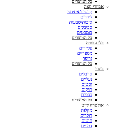
כל המוצרים
אביזרי קצה
קרסים/אסיסט
לידרים
סיכות/טבעות
סביבלים
בומבטים
כל המוצרים
כלי עבודה
פליירים
מספריים
גריפר
כל המוצרים
ביגוד
סרבלים
נעליים
וסטים
תיקים
כפפות
כל המוצרים
אולטרה לייט
מקלות
רולרים
חוטים
דמויים