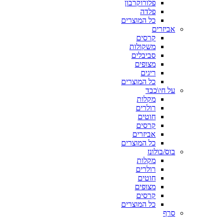
פלורוקרבון
פלדה
כל המוצרים
אביזרים
קרסים
משקולות
סביבלים
מצופים
ריגים
כל המוצרים
על חי\כבד
מקלות
רולרים
חוטים
קרסים
אביזרים
כל המוצרים
בוס/בולונז
מקלות
רולרים
חוטים
מצופים
קרסים
כל המוצרים
סרף