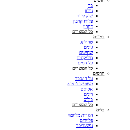
חוטים
בד
ניילון
שוק לידר
פלורו קרבון
דקרון
כל המוצרים
דמויים
טרולינג
ג'יגים
שחיינים
סיליקונים
על המים
כל המוצרים
קרסים
על חי/כבד
משולשות/סינגל
אסיסט
ריגים
בולוס
כל המוצרים
כלים
חגורות מלחמה
פליירים
גנש/גריפר