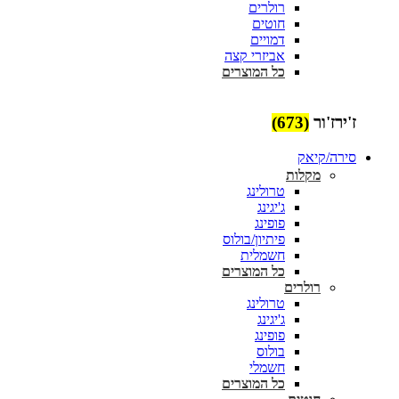
רולרים
חוטים
דמויים
אביזרי קצה
כל המוצרים
ז'ירז'ור
(673)
סירה/קיאק
מקלות
טרולינג
ג'יגינג
פופינג
פיתיון/בולוס
חשמלית
כל המוצרים
רולרים
טרולינג
ג'יגינג
פופינג
בולוס
חשמלי
כל המוצרים