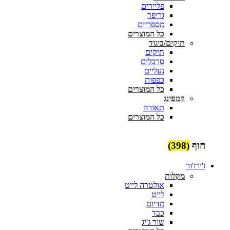
פליירים
גריפר
מספריים
כל המוצרים
תיקים/ביגוד
תיקים
סרבלים
נעליים
כפפות
כל המוצרים
קמפינג
תאורה
כל המוצרים
חוף
(398)
ז'ירז'ור
מקלות
אולטרה לייט
לייט
מדיום
כבד
שור ג'יג