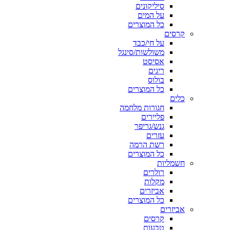
סיליקונים
על המים
כל המוצרים
קרסים
על חי/כבד
משולשות/סינגל
אסיסט
ריגים
בולוס
כל המוצרים
כלים
חגורות מלחמה
פליירים
גנש/גריפר
עזרים
רשת הרמה
כל המוצרים
חשמליות
רולרים
מקלות
אביזרים
כל המוצרים
אביזרים
קרסים
טבעות