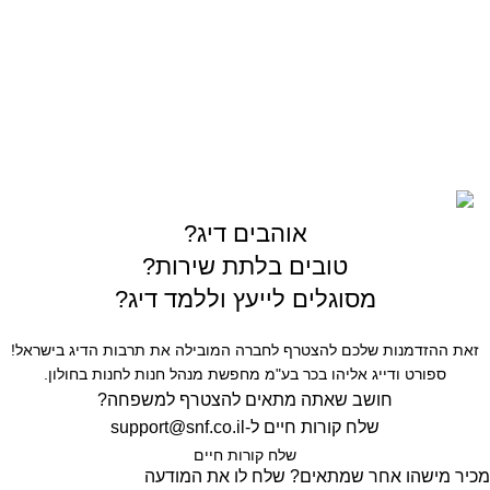
03-5589144
sales@gofishing.co.il
רחוב המרכבה 19 איזור התעשייה חולון
כל הזכויות שמורות © לחברת Gofishing | פותח ע״י
סברס
בניית אתרים
אוהבים דיג?
טובים בלתת שירות?
מסוגלים לייעץ וללמד דיג?
זאת ההזדמנות שלכם להצטרף לחברה המובילה את תרבות הדיג בישראל!
ספורט ודייג אליהו בכר בע"מ מחפשת מנהל חנות לחנות בחולון.
חושב שאתה מתאים להצטרף למשפחה?
שלח קורות חיים ל-
support@snf.co.il
שלח קורות חיים​
מכיר מישהו אחר שמתאים? שלח לו את המודעה