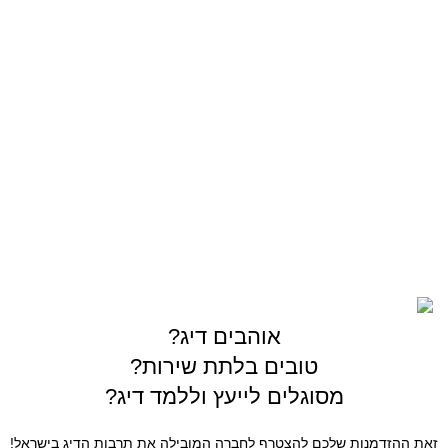
מתוקים
OUTDOOR
צרו קשר
03-5589144
sales@gofishing.co.il
רחוב המרכבה 19 איזור התעשייה חולון
כל הזכויות שמורות © לחברת Gofishing | פותח ע״י
סברס
בניית אתרים
אוהבים דיג?
טובים בלתת שירות?
מסוגלים לייעץ וללמד דיג?
זאת ההזדמנות שלכם להצטרף לחברה המובילה את תרבות הדיג בישראל!