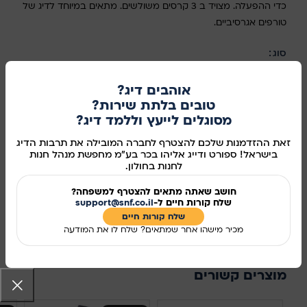
כדי ההפעלה. מצויד ב 3 קרסים משולשים. מתאים במיוחד לדיג של
טורפים אגרסיביים.
סוג
בחר אפשרות
אוהבים דיג?
טובים בלתת שירות?
מסוגלים לייעץ וללמד דיג?
זאת ההזדמנות שלכם להצטרף לחברה המובילה את תרבות הדיג
הוספה לסל
בישראל! ספורט ודייג אליהו בכר בע"מ מחפשת מנהל חנות
לחנות בחולון.
קנו עכשיו
חושב שאתה מתאים להצטרף למשפחה?
מידע נוסף
שלח קורות חיים ל-
support@snf.co.il
שלח קורות חיים​
מכיר מישהו אחר שמתאים? שלח לו את המודעה
מק"ט:
385
שיתוף ברשתות החברתיות:
מוצרים קשורים