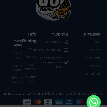
קטגוריות
צרו קשר
Info
Fishing
ביטול
חוף
03-5589144
עסקה
אודות
ז'ירז'ור
sales@gofishing.co.il
הצהרת
צור קשר
נגישות
סירה/קיאק
רחוב המרכבה 19
איזור התעשייה
החזרות
מדיניות
מתוקים
חולון
והחלפות
פרטיות
OUTDOOR
תקנון ותנאי
מעבדת
שימוש
תיקונים
כל הזכויות שמורות © לחברת Gofishing | פותח ע״י
סברס בניית אתרים