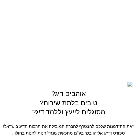
OUTDOOR
צרו קשר
03-5589144
sales@gofishing.co.il
רחוב המרכבה 19 איזור התעשייה חולון
כל הזכויות שמורות © לחברת Gofishing | פותח ע״י
סברס
בניית אתרים
אוהבים דיג?
טובים בלתת שירות?
מסוגלים לייעץ וללמד דיג?
זאת ההזדמנות שלכם להצטרף לחברה המובילה את תרבות הדיג בישראל!
ספורט ודייג אליהו בכר בע"מ מחפשת מנהל חנות לחנות בחולון.